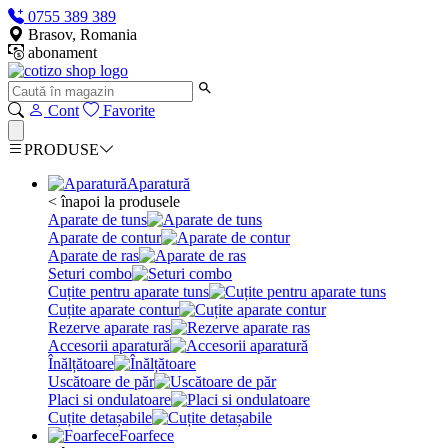
0755 389 389
Brasov, Romania
abonament
Cont
Favorite
PRODUSE
Aparatură
< înapoi la produsele
Aparate de tuns
Aparate de contur
Aparate de ras
Seturi combo
Cuțite pentru aparate tuns
Cuțite aparate contur
Rezerve aparate ras
Accesorii aparatură
Înălțătoare
Uscătoare de păr
Placi si ondulatoare
Cuțite detașabile
Foarfece