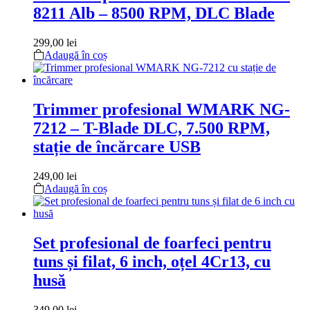
8211 Alb – 8500 RPM, DLC Blade
299,00
lei
Adaugă în coș
Trimmer profesional WMARK NG-
7212 – T-Blade DLC, 7.500 RPM,
stație de încărcare USB
249,00
lei
Adaugă în coș
Set profesional de foarfeci pentru
tuns și filat, 6 inch, oțel 4Cr13, cu
husă
349,00
lei