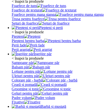
< înapoi la produsele
Foarfece de tuns
Foarfece de texturat
Foarfece pentru mana stanga
Trusa pentru foarfece
Seturi de foarfece
Piepteni și perii
< înapoi la produsele
Piepteni
Piepteni bentru barba
Perii fade
Perii aranjat
Îngrijire păr
< înapoi la produsele
Șampoane păr
Balsam păr
Loțiune pentru păr
Uleiuri pentru păr
Colorare păr - barbă
Ceară și pomadă
Grooming și tonic
Geluri pentru păr
Pudre volum
Fixative
Barbă și mustață