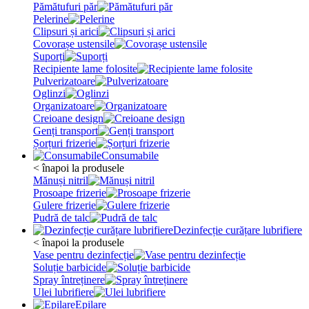
Pămătufuri păr
Pelerine
Clipsuri și arici
Covorașe ustensile
Suporți
Recipiente lame folosite
Pulverizatoare
Oglinzi
Organizatoare
Creioane design
Genți transport
Șorțuri frizerie
Consumabile
< înapoi la produsele
Mănuși nitril
Prosoape frizerie
Gulere frizerie
Pudră de talc
Dezinfecție curățare lubrifiere
< înapoi la produsele
Vase pentru dezinfecție
Soluție barbicide
Spray întreținere
Ulei lubrifiere
Epilare