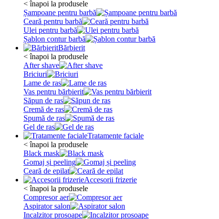
< înapoi la produsele
Șampoane pentru barbă
Ceară pentru barbă
Ulei pentru barbă
Șablon contur barbă
Bărbierit
< înapoi la produsele
After shave
Briciuri
Lame de ras
Vas pentru bărbierit
Săpun de ras
Cremă de ras
Spumă de ras
Gel de ras
Tratamente faciale
< înapoi la produsele
Black mask
Gomaj și peeling
Ceară de epilat
Accesorii frizerie
< înapoi la produsele
Compresor aer
Aspirator salon
Incalzitor prosoape