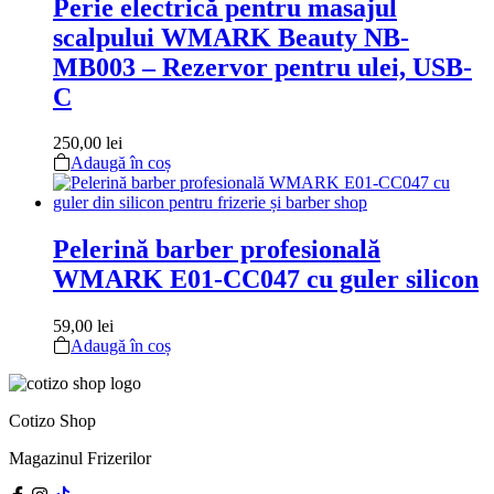
Perie electrică pentru masajul
scalpului WMARK Beauty NB-
MB003 – Rezervor pentru ulei, USB-
C
250,00
lei
Adaugă în coș
Pelerină barber profesională
WMARK E01-CC047 cu guler silicon
59,00
lei
Adaugă în coș
Cotizo Shop
Magazinul Frizerilor