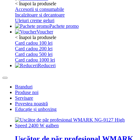
< înapoi la produsele
Accesorii si consumabile
Incalzitoare si decantoare
Uleiuri creme geluri
Pachete promo
Voucher
< înapoi la produsele
Card cadou 100 lei
Card cadou 200 lei
Card cadou 500 lei
Card cadou 1000 lei
Reduceri
Branduri
Produse noi
Servisare
Povestea noastră
Educație și unboxing
Uscător de păr profesional WMARK