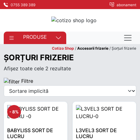
0755 389 389
abonament
PRODUSE
Cotizo Shop
/
Accesorii frizerie
/ Șorțuri frizerie
ȘORȚURI FRIZERIE
Afișez toate cele 2 rezultate
Filtre
- 8%
BABYLISS SORT DE
L3VEL3 SORT DE
LUCRU
LUCRU