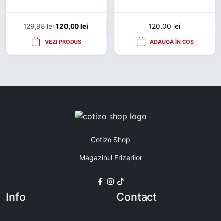
Prețul inițial a fost: 129,98 lei.
Prețul curent este: 120,00 lei.
129,98
lei
120,00
lei
120,00
lei
VEZI PRODUS
ADAUGĂ ÎN COȘ
Cotizo Shop
Magazinul Frizerilor
Info
Contact