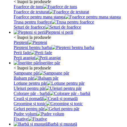
< înapoi la produsele
Foarfece de tuns
Foarfece de texturat
Foarfece pentru mana stanga
Trusa pentru foarfece
Seturi de foarfece
Piepteni și perii
< înapoi la produsele
Piepteni
Piepteni bentru barba
Perii fade
Perii aranjat
Îngrijire păr
< înapoi la produsele
Șampoane păr
Balsam păr
Loțiune pentru păr
Uleiuri pentru păr
Colorare păr - barbă
Ceară și pomadă
Grooming și tonic
Geluri pentru păr
Pudre volum
Fixative
Barbă și mustață