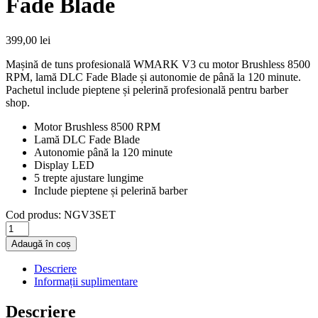
Fade Blade
399,00
lei
Mașină de tuns profesională WMARK V3 cu motor Brushless 8500
RPM, lamă DLC Fade Blade și autonomie de până la 120 minute.
Pachetul include pieptene și pelerină profesională pentru barber
shop.
Motor Brushless 8500 RPM
Lamă DLC Fade Blade
Autonomie până la 120 minute
Display LED
5 trepte ajustare lungime
Include pieptene și pelerină barber
Cod produs:
NGV3SET
Cantitate
Mașină
Adaugă în coș
de
tuns
Descriere
profesională
Informații suplimentare
WMARK
V3
Descriere
Albastru