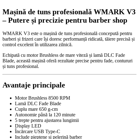
–
Mașină de tuns profesională WMARK V3
Brushless
8500
– Putere și precizie pentru barber shop
RPM,
DLC
Fade
WMARK V3 este o mașină de tuns profesională concepută pentru
Blade
barberi și frizeri care își doresc performanță ridicată, tăiere precisă și
control excelent în utilizarea zilnică.
Echipată cu motor Brushless de mare viteză și lamă DLC Fade
Blade, această mașină oferă rezultate precise pentru fade, contururi
și tuns profesional.
Avantaje principale
Motor Brushless 8500 RPM
Lamă DLC Fade Blade
Cuplu mare 650 g-cm
Autonomie până la 120 minute
5 trepte pentru ajustarea lungimii
Display LED
Încărcare USB Type-C
Include pieptene și pelerină barber