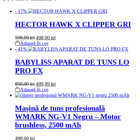
- 17%
HECTOR HAWK X CLIPPER GRI
Prețul
Prețul
598,00
lei
498,00
lei
inițial
curent
Adaugă în coș
a
este:
- 41%
fost:
498,00 lei.
598,00 lei.
BABYLISS APARAT DE TUNS LO
PRO FX
Prețul
Prețul
850,00
lei
499,99
lei
inițial
curent
Adaugă în coș
a
este:
fost:
499,99 lei.
850,00 lei.
Mașină de tuns profesională
WMARK NG-V1 Negru – Motor
brushless, 2500 mAh
498,00
lei