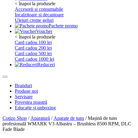
< înapoi la produsele
Accesorii si consumabile
Incalzitoare si decantoare
Uleiuri creme geluri
Pachete promo
Voucher
< înapoi la produsele
Card cadou 100 lei
Card cadou 200 lei
Card cadou 500 lei
Card cadou 1000 lei
Reduceri
Branduri
Produse noi
Servisare
Povestea noastră
Educație și unboxing
Cotizo Shop
/
Aparatură
/
Aparate de tuns
/ Mașină de tuns
profesională WMARK V3 Albastru – Brushless 8500 RPM, DLC
Fade Blade