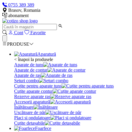
0755 389 389
Brasov, Romania
abonament
Cont
Favorite
PRODUSE
Aparatură
< înapoi la produsele
Aparate de tuns
Aparate de contur
Aparate de ras
Seturi combo
Cuțite pentru aparate tuns
Cuțite aparate contur
Rezerve aparate ras
Accesorii aparatură
Înălțătoare
Uscătoare de păr
Placi si ondulatoare
Cuțite detașabile
Foarfece