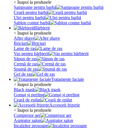
< înapoi la produsele
Șampoane pentru barbă
Ceară pentru barbă
Ulei pentru barbă
Șablon contur barbă
Bărbierit
< înapoi la produsele
After shave
Briciuri
Lame de ras
Vas pentru bărbierit
Săpun de ras
Cremă de ras
Spumă de ras
Gel de ras
Tratamente faciale
< înapoi la produsele
Black mask
Gomaj și peeling
Ceară de epilat
Accesorii frizerie
< înapoi la produsele
Compresor aer
Aspirator salon
Incalzitor prosoape