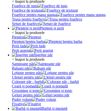
< înapoi la produsele
Foarfece de tuns
Foarfece de texturat
Foarfece pentru mana stanga
Trusa pentru foarfece
Seturi de foarfece
Piepteni și perii
< înapoi la produsele
Piepteni
Piepteni bentru barba
Perii fade
Perii aranjat
Îngrijire păr
< înapoi la produsele
Șampoane păr
Balsam păr
Loțiune pentru păr
Uleiuri pentru păr
Colorare păr - barbă
Ceară și pomadă
Grooming și tonic
Geluri pentru păr
Pudre volum
Fixative
Barbă și mustață