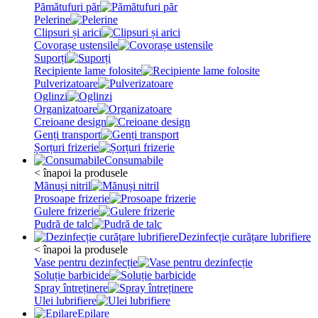
Pămătufuri păr
Pelerine
Clipsuri și arici
Covorașe ustensile
Suporți
Recipiente lame folosite
Pulverizatoare
Oglinzi
Organizatoare
Creioane design
Genți transport
Șorțuri frizerie
Consumabile
< înapoi la produsele
Mănuși nitril
Prosoape frizerie
Gulere frizerie
Pudră de talc
Dezinfecție curățare lubrifiere
< înapoi la produsele
Vase pentru dezinfecție
Soluție barbicide
Spray întreținere
Ulei lubrifiere
Epilare