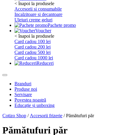
< înapoi la produsele
Accesorii si consumabile
Incalzitoare si decantoare
Uleiuri creme geluri
Pachete promo
Voucher
< înapoi la produsele
Card cadou 100 lei
Card cadou 200 lei
Card cadou 500 lei
Card cadou 1000 lei
Reduceri
Branduri
Produse noi
Servisare
Povestea noastră
Educație și unboxing
Cotizo Shop
/
Accesorii frizerie
/ Pămătufuri păr
Pămătufuri păr