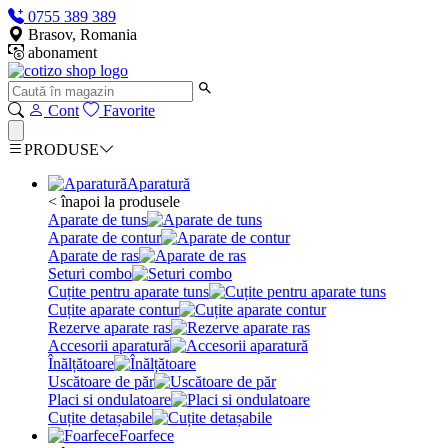
0755 389 389
Brasov, Romania
abonament
Cont
Favorite
PRODUSE
Aparatură
< înapoi la produsele
Aparate de tuns
Aparate de contur
Aparate de ras
Seturi combo
Cuțite pentru aparate tuns
Cuțite aparate contur
Rezerve aparate ras
Accesorii aparatură
Înălțătoare
Uscătoare de păr
Placi si ondulatoare
Cuțite detașabile
Foarfece