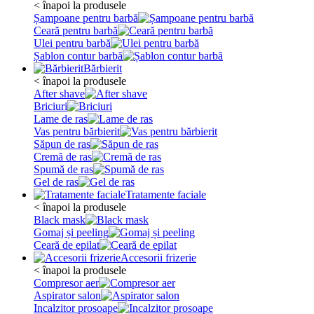
< înapoi la produsele
Șampoane pentru barbă
Ceară pentru barbă
Ulei pentru barbă
Șablon contur barbă
Bărbierit
< înapoi la produsele
After shave
Briciuri
Lame de ras
Vas pentru bărbierit
Săpun de ras
Cremă de ras
Spumă de ras
Gel de ras
Tratamente faciale
< înapoi la produsele
Black mask
Gomaj și peeling
Ceară de epilat
Accesorii frizerie
< înapoi la produsele
Compresor aer
Aspirator salon
Incalzitor prosoape