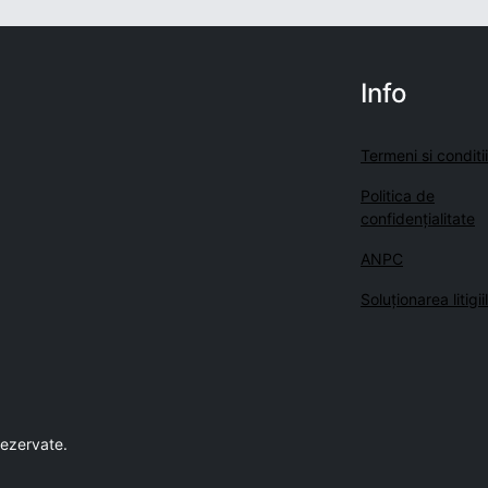
Info
Termeni si conditii
Politica de
confidenţialitate
ANPC
Soluționarea litigii
rezervate.