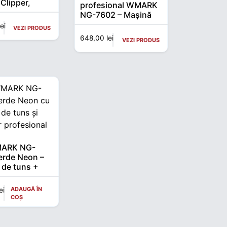
Clipper,
profesional WMARK
, Shaver,
NG-7602 – Mașină
Fan & Nano
de tuns, trimmer și
lei
VEZI PRODUS
shaver (3 în 1)
648,00
lei
VEZI PRODUS
MARK NG-
erde Neon –
 de tuns +
 profesional
ADAUGĂ ÎN
ei
COȘ