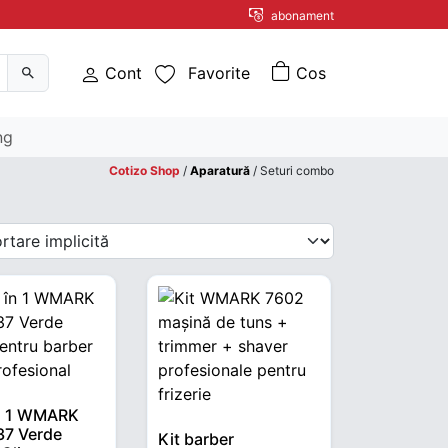
abonament
Cont
Favorite
ng
Cotizo Shop
/
Aparatură
/ Seturi combo
în 1 WMARK
7 Verde
Kit barber