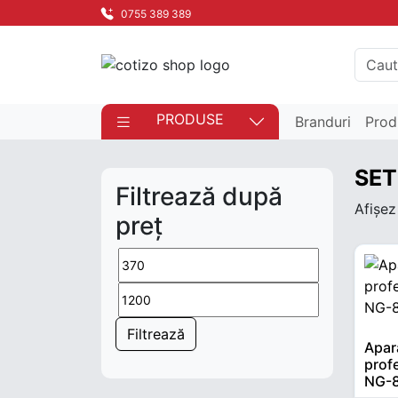
0755 389 389
PRODUSE
Branduri
Prod
SET
Filtrează după
Afișez
preț
Preț minim
Preț maxim
Filtrează
Apar
prof
NG-8