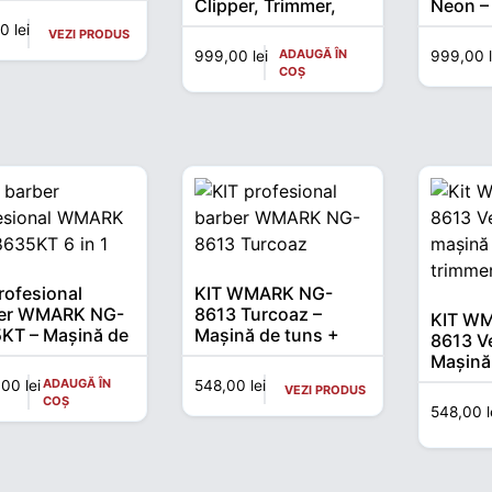
per & Trimmer
Clipper, Trimmer,
Neon – 
0 RPM
Shaver, Turbo Fan &
Trimmer
00
lei
VEZI PRODUS
Nano Spray
Turbo 
ADAUGĂ ÎN
999,00
lei
999,00
Spray
COȘ
rofesional
KIT WMARK NG-
er WMARK NG-
8613 Turcoaz –
KIT W
KT – Mașină de
Mașină de tuns +
8613 V
, trimmer,
Trimmer profesional
Mașină
er, uscător +
Trimmer
ADAUGĂ ÎN
0,00
lei
548,00
lei
VEZI PRODUS
orii (6 în 1)
COȘ
548,00
l