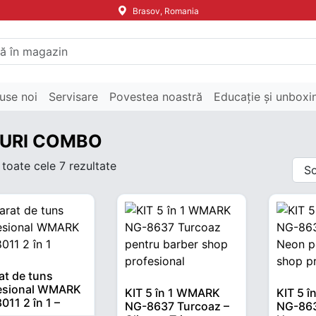
Brasov, Romania
use noi
Servisare
Povestea noastră
Educație și unboxi
URI COMBO
 toate cele 7 rezultate
at de tuns
esional WMARK
KIT 5 în 1 WMARK
KIT 5 
011 2 în 1 –
NG-8637 Turcoaz –
NG-863