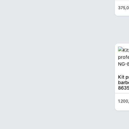
Clip
850
375,
Kit p
barb
8635
tuns
shav
1.20
acces