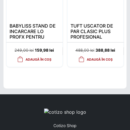
BABYLISS STAND DE
TUFT USCATOR DE
INCARCARE LO
PAR CLASIC PLUS
PROFX PENTRU
PROFESIONAL
TRIMMER
Prețul inițial a fost: 249,00 lei.
Prețul curent este: 159,98 lei.
Prețul inițial a fost
Prețul c
249,00
lei
159,98
lei
488,00
lei
388,88
lei
ADAUGĂ ÎN COȘ
ADAUGĂ ÎN COȘ
Cotizo Shop