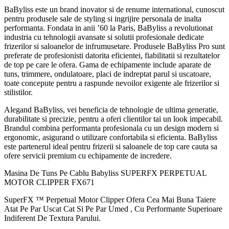
FX
BaByliss este un brand inovator si de renume international, cunoscut
pentru produsele sale de styling si ingrijire personala de inalta
performanta. Fondata in anii ’60 la Paris, BaByliss a revolutionat
industria cu tehnologii avansate si solutii profesionale dedicate
frizerilor si saloanelor de infrumusetare. Produsele BaByliss Pro sunt
preferate de profesionisti datorita eficientei, fiabilitatii si rezultatelor
de top pe care le ofera. Gama de echipamente include aparate de
tuns, trimmere, ondulatoare, placi de indreptat parul si uscatoare,
toate concepute pentru a raspunde nevoilor exigente ale frizerilor si
stilistilor.
Alegand BaByliss, vei beneficia de tehnologie de ultima generatie,
durabilitate si precizie, pentru a oferi clientilor tai un look impecabil.
Brandul combina performanta profesionala cu un design modern si
ergonomic, asigurand o utilizare confortabila si eficienta. BaByliss
este partenerul ideal pentru frizerii si saloanele de top care cauta sa
ofere servicii premium cu echipamente de incredere.
Masina De Tuns Pe Cablu Babyliss SUPERFX PERPETUAL
MOTOR CLIPPER FX671
SuperFX ™ Perpetual Motor Clipper Ofera Cea Mai Buna Taiere
Atat Pe Par Uscat Cat Si Pe Par Umed , Cu Performante Superioare
Indiferent De Textura Parului.