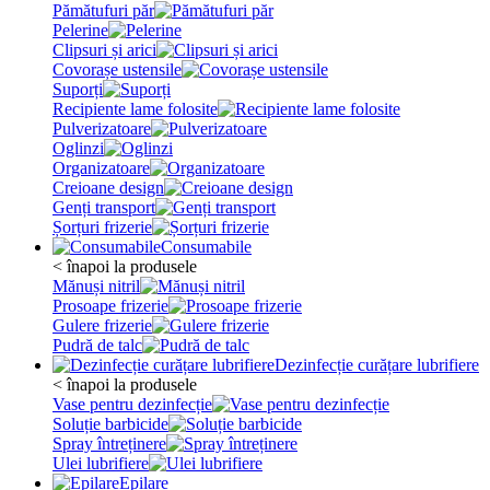
Pămătufuri păr
Pelerine
Clipsuri și arici
Covorașe ustensile
Suporți
Recipiente lame folosite
Pulverizatoare
Oglinzi
Organizatoare
Creioane design
Genți transport
Șorțuri frizerie
Consumabile
< înapoi la produsele
Mănuși nitril
Prosoape frizerie
Gulere frizerie
Pudră de talc
Dezinfecție curățare lubrifiere
< înapoi la produsele
Vase pentru dezinfecție
Soluție barbicide
Spray întreținere
Ulei lubrifiere
Epilare