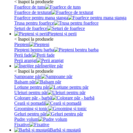
< înapoi la produsele
Foarfece de tuns
Foarfece de texturat
Foarfece pentru mana stanga
Trusa pentru foarfece
Seturi de foarfece
Piepteni și perii
< înapoi la produsele
Piepteni
Piepteni bentru barba
Perii fade
Perii aranjat
Îngrijire păr
< înapoi la produsele
Șampoane păr
Balsam păr
Loțiune pentru păr
Uleiuri pentru păr
Colorare păr - barbă
Ceară și pomadă
Grooming și tonic
Geluri pentru păr
Pudre volum
Fixative
Barbă și mustață