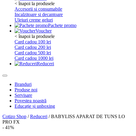
< înapoi la produsele
Accesorii si consumabile
Incalzitoare si decantoare
Uleiuri creme geluri
Pachete promo
Voucher
< înapoi la produsele
Card cadou 100 lei
Card cadou 200 lei
Card cadou 500 lei
Card cadou 1000 lei
Reduceri
Branduri
Produse noi
Servisare
Povestea noastră
Educație și unboxing
Cotizo Shop
/
Reduceri
/ BABYLISS APARAT DE TUNS LO
PRO FX
- 41%