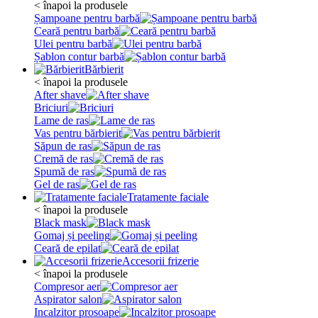
< înapoi la produsele
Șampoane pentru barbă
Ceară pentru barbă
Ulei pentru barbă
Șablon contur barbă
Bărbierit
< înapoi la produsele
After shave
Briciuri
Lame de ras
Vas pentru bărbierit
Săpun de ras
Cremă de ras
Spumă de ras
Gel de ras
Tratamente faciale
< înapoi la produsele
Black mask
Gomaj și peeling
Ceară de epilat
Accesorii frizerie
< înapoi la produsele
Compresor aer
Aspirator salon
Incalzitor prosoape