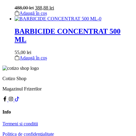
Prețul
Prețul
488,00
lei
388,88
lei
inițial
curent
Adaugă în coș
a
este:
fost:
388,88 lei.
488,00 lei.
BARBICIDE CONCENTRAT 500
ML
55,00
lei
Adaugă în coș
Cotizo Shop
Magazinul Frizerilor
Info
Termeni si conditii
Politica de confidenţialitate