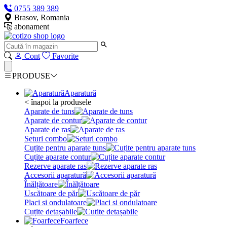
0755 389 389
Brasov, Romania
abonament
Cont
Favorite
PRODUSE
Aparatură
< înapoi la produsele
Aparate de tuns
Aparate de contur
Aparate de ras
Seturi combo
Cuțite pentru aparate tuns
Cuțite aparate contur
Rezerve aparate ras
Accesorii aparatură
Înălțătoare
Uscătoare de păr
Placi si ondulatoare
Cuțite detașabile
Foarfece