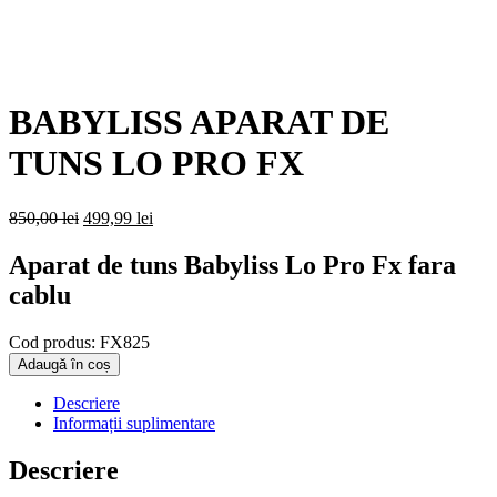
BABYLISS APARAT DE
TUNS LO PRO FX
Prețul
Prețul
850,00
lei
499,99
lei
inițial
curent
a
este:
Aparat de tuns Babyliss Lo Pro Fx fara
fost:
499,99 lei.
cablu
850,00 lei.
Cod produs:
FX825
Cantitate
Adaugă în coș
BABYLISS
APARAT
Descriere
DE
Informații suplimentare
TUNS
LO
Descriere
PRO