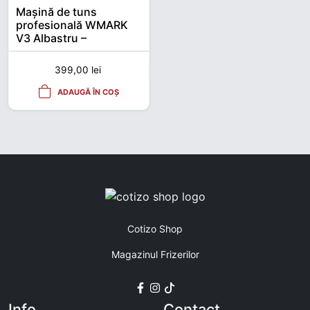
Mașină de tuns
profesională WMARK
V3 Albastru –
Brushless 8500 RPM,
DLC Fade Blade
399,00
lei
ADAUGĂ ÎN COȘ
Cotizo Shop
Magazinul Frizerilor
Info
Contact