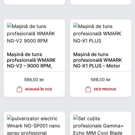
Mașină de tuns
Mașină de tuns
profesională WMARK
profesională WMARK
NG-V2 – 9000 RPM,
NG-X1 PLUS – Motor
motor brushless,
10.000 RPM, lamă DLC,
autonomie 200 min
autonomie 200 min,
598,00
lei
598,00
lei
USB-C
ADAUGĂ ÎN COȘ
VEZI PRODUS