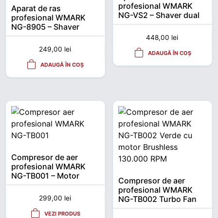
profesional WMARK
Aparat de ras
NG-VS2 – Shaver dual
profesional WMARK
blade, 9000 RPM,
NG-8905 – Shaver
autonomie 180 min
Barber, 8000 RPM,
448,00
lei
USB-C, afișaj LED
249,00
lei
ADAUGĂ ÎN COȘ
ADAUGĂ ÎN COȘ
Compresor de aer
profesional WMARK
NG-TB001 – Motor
Compresor de aer
brushless 130.000
profesional WMARK
RPM, jet 33 m/s
NG-TB002 Turbo Fan
299,00
lei
Verde – Motor
VEZI PRODUS
Brushless 130.000