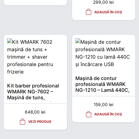
299,00
lei
RPM, Jet aer 33 m/s
ADAUGĂ ÎN COȘ
Mașină de contur
profesională WMARK
Kit barber profesional
NG-1210 – Lamă 440C,
WMARK NG-7602 –
USB, 150 min
Mașină de tuns,
autonomie
trimmer și shaver (3 în
159,00
lei
1)
648,00
lei
ADAUGĂ ÎN COȘ
VEZI PRODUS