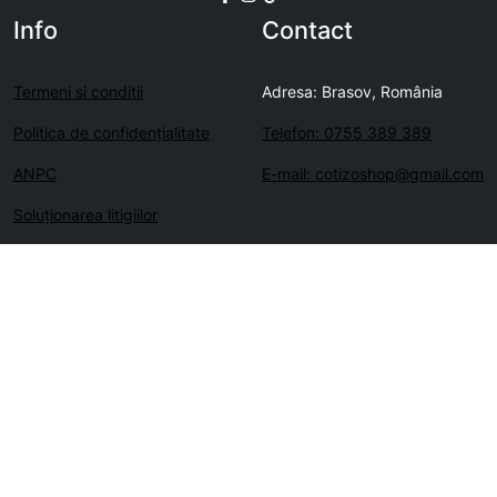
Info
Contact
Termeni si conditii
Adresa: Brasov, România
Politica de confidenţialitate
Telefon: 0755 389 389
ANPC
E-mail: cotizoshop@gmail.com
Soluționarea litigiilor
Copyright © cotizoshop.ro 2026. Toate drepturile rezervate.