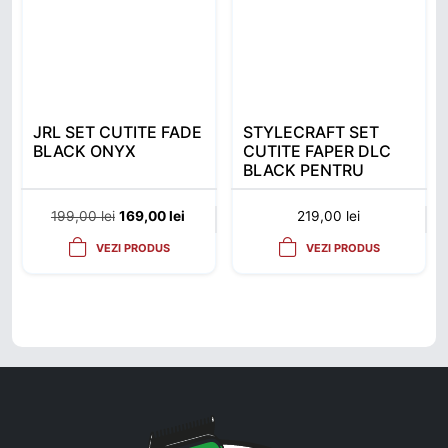
JRL SET CUTITE FADE
STYLECRAFT SET
BLACK ONYX
CUTITE FAPER DLC
BLACK PENTRU
CLIPPER
Prețul inițial a fost: 199,00 lei.
Prețul curent este: 169,00 lei.
199,00
lei
169,00
lei
219,00
lei
VEZI PRODUS
VEZI PRODUS