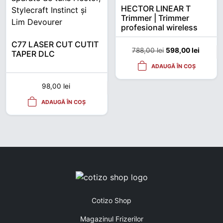
HECTOR LINEAR T
Trimmer | Trimmer
profesional wireless
11.000 rpm
C77 LASER CUT CUTIT
Prețul inițial a fos
Prețul 
788,00
lei
598,00
lei
TAPER DLC
ADAUGĂ ÎN COȘ
98,00
lei
ADAUGĂ ÎN COȘ
Cotizo Shop
Magazinul Frizerilor