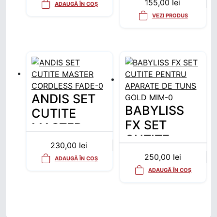
155,00
lei
ADAUGĂ ÎN COȘ
VEZI PRODUS
ANDIS SET
BABYLISS
CUTITE
FX SET
MASTER
CUTITE
CORDLESS
230,00
lei
PENTRU
FADE
250,00
lei
ADAUGĂ ÎN COȘ
APARATE DE
ADAUGĂ ÎN COȘ
TUNS GOLD
MIM