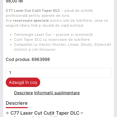
98,00
lei
C77 Laser Cut Cuțit Taper DLC
– piesă de schimb
profesională pentru aparate de tuns.
Are
rezervoare speciale
pentru ulei de lubrifiere, ceea ce
asigură tăiere fină și durată de viață extinsă.
Tehnologie Laser Cut – precizie și rezistență
Cuțit Taper DLC cu rezervoare de lubrifiere
Compatibil cu Hector (Hunter, Linear, Stock), Stylecraft
Instinct și Lim Devourer
Cod produs:
6963998
Cantitate C77 LASER CUT CUTIT TAPER DLC
Adaugă în coș
Descriere
Informații suplimentare
Descriere
⭐ C77 Laser Cut Cuțit Taper DLC –