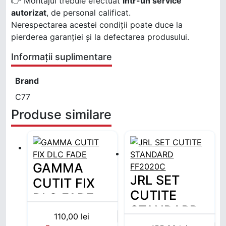
👉 Montajul trebuie efectuat
într-un service
autorizat
, de personal calificat.
Nerespectarea acestei condiții poate duce la
pierderea garanției și la defectarea produsului.
Informații suplimentare
Brand
C77
Produse similare
GAMMA
JRL SET
CUTIT FIX
CUTITE
DLC FADE
STANDARD
110,00
lei
FF2020C