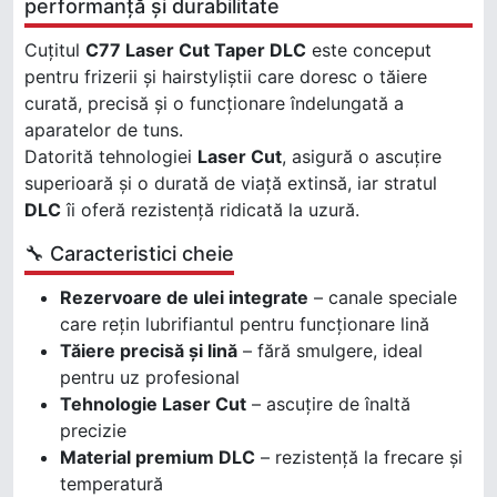
performanță și durabilitate
Cuțitul
C77 Laser Cut Taper DLC
este conceput
pentru frizerii și hairstyliștii care doresc o tăiere
curată, precisă și o funcționare îndelungată a
aparatelor de tuns.
Datorită tehnologiei
Laser Cut
, asigură o ascuțire
superioară și o durată de viață extinsă, iar stratul
DLC
îi oferă rezistență ridicată la uzură.
🔧 Caracteristici cheie
Rezervoare de ulei integrate
– canale speciale
care rețin lubrifiantul pentru funcționare lină
Tăiere precisă și lină
– fără smulgere, ideal
pentru uz profesional
Tehnologie Laser Cut
– ascuțire de înaltă
precizie
Material premium DLC
– rezistență la frecare și
temperatură