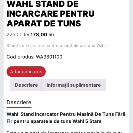
WAHL STAND DE
INCARCARE PENTRU
APARAT DE TUNS
Prețul inițial a fost: 225,00 lei.
Prețul curent este: 178,00 lei.
225,00
lei
178,00
lei
Stand de Incarcare pentru aparatele de tuns Wahl
Cod produs:
WA3801100
Cantitate WAHL STAND DE INCARCARE PENTRU
Adaugă în coș
Descriere
Informații suplimentare
Descriere
Wahl Stand Incarcator Pentru Masină De Tuns Fără
Fir pentru aparatele de tuns Wahl 5 Stars
Este un suport de incarcare pentru masinile de tuns