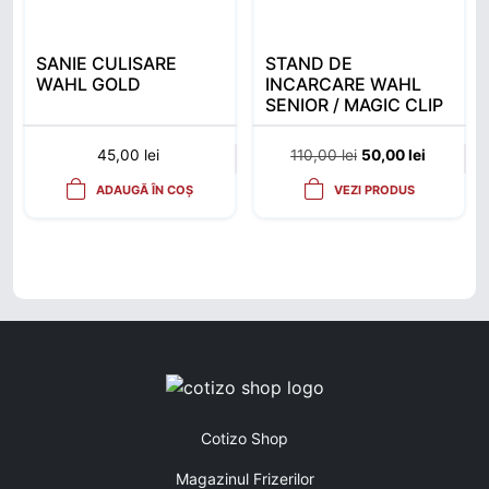
SANIE CULISARE
STAND DE
WAHL GOLD
INCARCARE WAHL
SENIOR / MAGIC CLIP
CORDLESS VERDE
Prețul inițial a fost
Prețul cu
45,00
lei
110,00
lei
50,00
lei
ADAUGĂ ÎN COȘ
VEZI PRODUS
Cotizo Shop
Magazinul Frizerilor