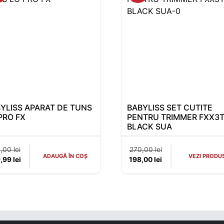
YLISS APARAT DE TUNS
BABYLISS SET CUTITE
PRO FX
PENTRU TRIMMER FXX3
BLACK SUA
Prețul inițial a fost: 850,00 lei.
Prețul inițial a fost:
0,00
lei
270,00
lei
ADAUGĂ ÎN COȘ
VEZI PRODU
Prețul curent este: 499,99 lei.
Prețul curent este: 
9,99
lei
198,00
lei