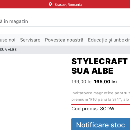
Brasov, Romania
use noi
Servisare
Povestea noastră
Educație și unboxi
 SUA ALBE
STYLECRAFT 
SUA ALBE
Prețul inițial a f
Prețul
199,00
lei
165,00
lei
Inaltatoare magnetice pentru 
premium 1/16 până la 3/4″, alb
Cod produs:
SCDW
Notificare stoc