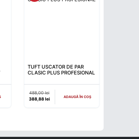
TUFT USCATOR DE PAR
T
CLASIC PLUS PROFESIONAL
 270,00 lei.
Prețul inițial a fost: 488,00 lei.
488,00
lei
S
ADAUGĂ ÎN COȘ
198,00 lei.
Prețul curent este: 388,88 lei.
388,88
lei