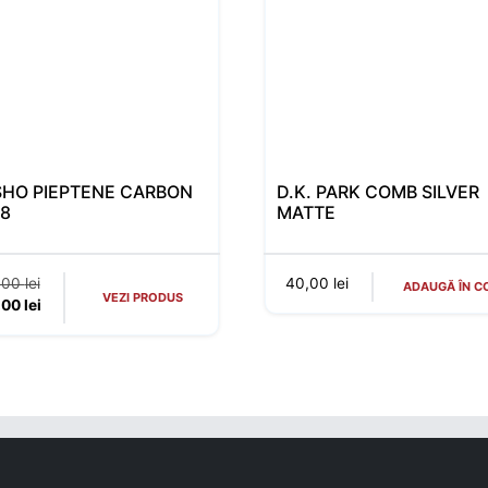
HO PIEPTENE CARBON
D.K. PARK COMB SILVER
18
MATTE
Prețul inițial a fost: 59,00 lei.
,00
lei
40,00
lei
ADAUGĂ ÎN C
VEZI PRODUS
Prețul curent este: 39,00 lei.
,00
lei