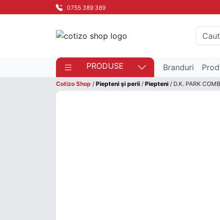
0755 389 389
PRODUSE
Branduri
Prod
Cotizo Shop
/
Piepteni și perii
/
Piepteni
/ D.K. PARK COM