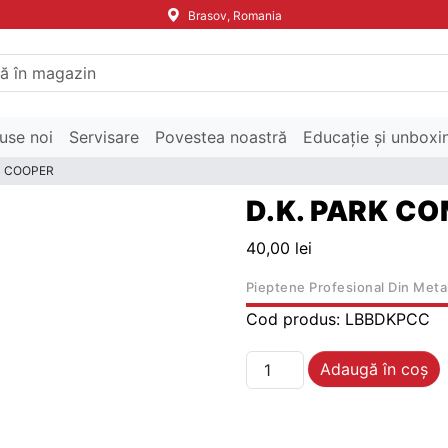
Brasov, Romania
use noi
Servisare
Povestea noastră
Educație și unboxi
B COOPER
D.K. PARK C
40,00
lei
Pieptene Profesional Din Meta
Cod produs:
LBBDKPCC
Cantitate D.K. PARK 
Adaugă în coș