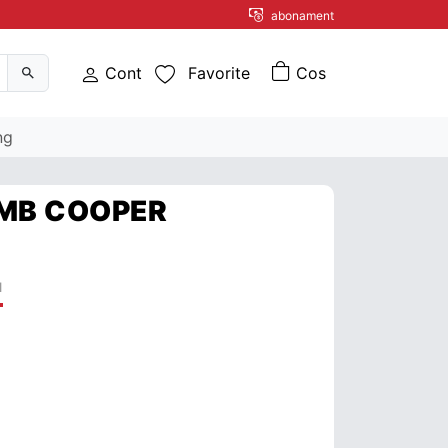
abonament
Cont
Favorite
ng
OMB COOPER
l
COMB COOPER