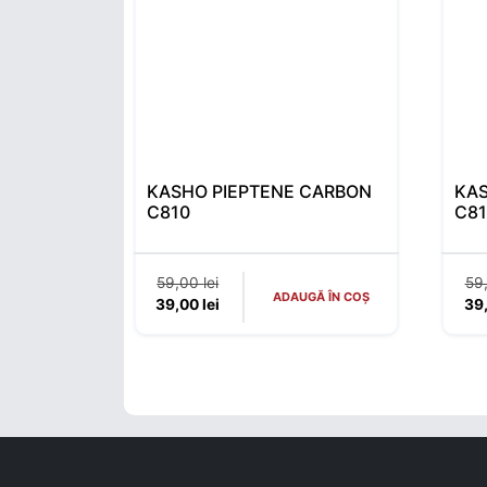
KASHO PIEPTENE CARBON
KAS
C810
C8
Prețul inițial a fost: 59,00 lei.
59,00
lei
59
ADAUGĂ ÎN COȘ
Prețul curent este: 39,00 lei.
39,00
lei
39