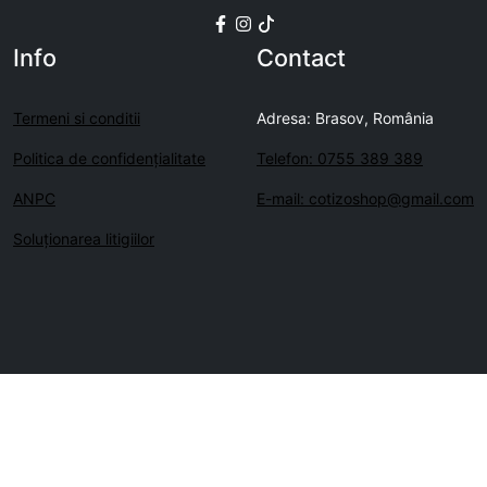
Info
Contact
Termeni si conditii
Adresa: Brasov, România
Politica de confidenţialitate
Telefon: 0755 389 389
ANPC
E-mail: cotizoshop@gmail.com
Soluționarea litigiilor
Copyright © cotizoshop.ro 2026. Toate drepturile rezervate.