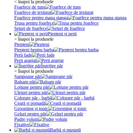
< înapoi la produsele
Foarfece de tuns
Foarfece de texturat
Foarfece pentru mana stanga
Trusa pentru foarfece
Seturi de foarfece
Piepteni și perii
< înapoi la produsele
Piepteni
Piepteni bentru barba
Perii fade
Perii aranjat
Îngrijire păr
< înapoi la produsele
Șampoane păr
Balsam păr
Loțiune pentru păr
Uleiuri pentru păr
Colorare păr - barbă
Ceară și pomadă
Grooming și tonic
Geluri pentru păr
Pudre volum
Fixative
Barbă și mustață