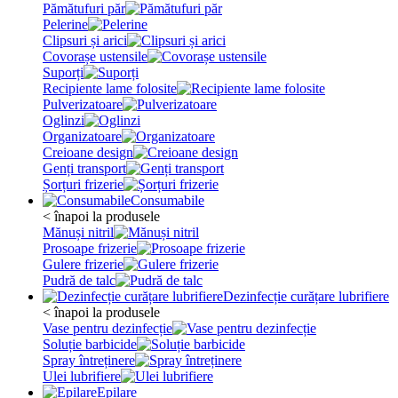
Pămătufuri păr
Pelerine
Clipsuri și arici
Covorașe ustensile
Suporți
Recipiente lame folosite
Pulverizatoare
Oglinzi
Organizatoare
Creioane design
Genți transport
Șorțuri frizerie
Consumabile
< înapoi la produsele
Mănuși nitril
Prosoape frizerie
Gulere frizerie
Pudră de talc
Dezinfecție curățare lubrifiere
< înapoi la produsele
Vase pentru dezinfecție
Soluție barbicide
Spray întreținere
Ulei lubrifiere
Epilare