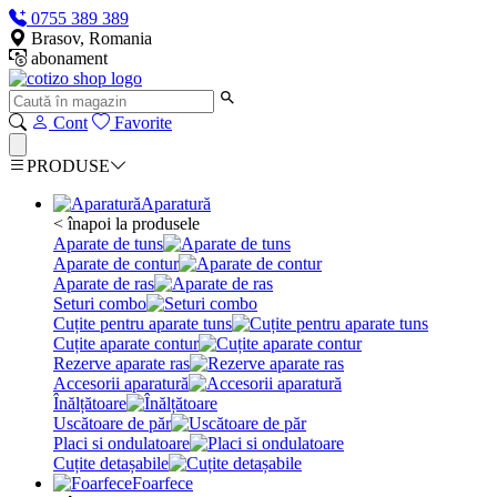
0755 389 389
Brasov, Romania
abonament
Cont
Favorite
PRODUSE
Aparatură
< înapoi la produsele
Aparate de tuns
Aparate de contur
Aparate de ras
Seturi combo
Cuțite pentru aparate tuns
Cuțite aparate contur
Rezerve aparate ras
Accesorii aparatură
Înălțătoare
Uscătoare de păr
Placi si ondulatoare
Cuțite detașabile
Foarfece