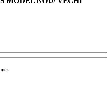
S MODEL NOU/ VECHI
e
apply.