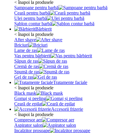
< înapoi la produsele
Șampoane pentru barbă
Ceară pentru barbă
Ulei pentru barbă
Șablon contur barbă
Bărbierit
< înapoi la produsele
After shave
Briciuri
Lame de ras
Vas pentru bărbierit
Săpun de ras
Cremă de ras
Spumă de ras
Gel de ras
Tratamente faciale
< înapoi la produsele
Black mask
Gomaj și peeling
Ceară de epilat
Accesorii frizerie
< înapoi la produsele
Compresor aer
Aspirator salon
Incalzitor prosoape