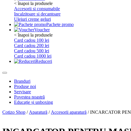
< înapoi la produsele
Accesorii si consumabile
Incalzitoare si decantoare
Uleiuri creme geluri
Pachete promo
Voucher
< înapoi la produsele
Card cadou 100 lei
Card cadou 200 lei
Card cadou 500 lei
Card cadou 1000 lei
Reduceri
Branduri
Produse noi
Servisare
Povestea noastră
Educație și unboxing
Cotizo Shop
/
Aparatură
/
Accesorii aparatură
/ INCARCATOR PEN