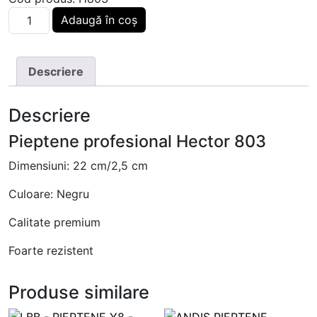
Cantitate HECTOR PIEPTENE 803 PREMIUM
Adaugă în coș
Descriere
Descriere
Pieptene profesional Hector 803
Dimensiuni: 22 cm/2,5 cm
Culoare: Negru
Calitate premium
Foarte rezistent
Produse similare