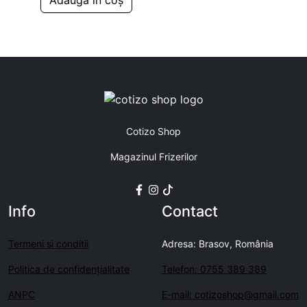
Adaugă în coș
Cotizo Shop
Magazinul Frizerilor
Info
Contact
Termeni si conditii
Adresa: Brasov, România
Politica de confidenţialitate
Telefon: 0755 389 389
ANPC
E-mail: cotizoshop@gmail.com