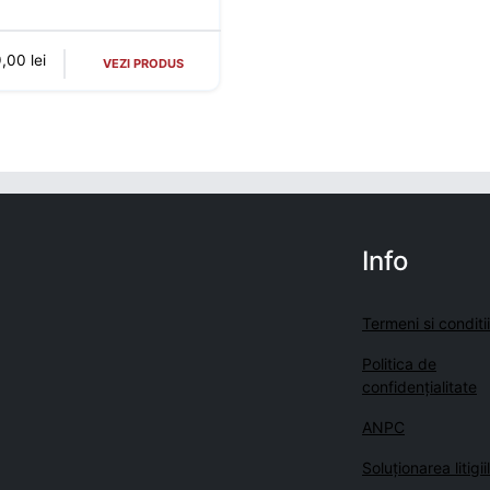
9,00
lei
VEZI PRODUS
Info
Termeni si conditii
Politica de
confidenţialitate
ANPC
Soluționarea litigii