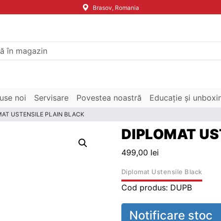
Brasov, Romania
use noi
Servisare
Povestea noastră
Educație și unboxi
MAT USTENSILE PLAIN BLACK
DIPLOMAT US
499,00
lei
Diplomat Ustensile Black
Cod produs:
DUPB
Notificare stoc