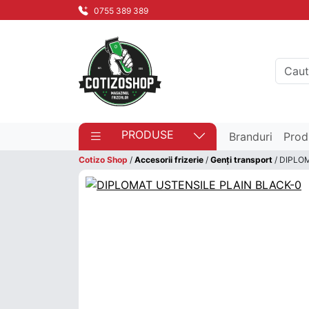
0755 389 389
PRODUSE
Branduri
Prod
Cotizo Shop
/
Accesorii frizerie
/
Genți transport
/ DIPLO