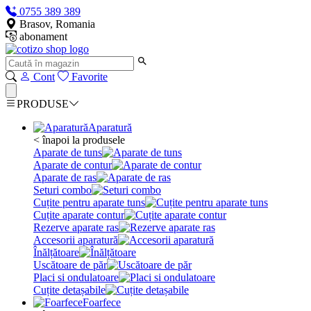
0755 389 389
Brasov, Romania
abonament
Cont
Favorite
PRODUSE
Aparatură
< înapoi la produsele
Aparate de tuns
Aparate de contur
Aparate de ras
Seturi combo
Cuțite pentru aparate tuns
Cuțite aparate contur
Rezerve aparate ras
Accesorii aparatură
Înălțătoare
Uscătoare de păr
Placi si ondulatoare
Cuțite detașabile
Foarfece