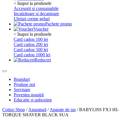
< înapoi la produsele
Accesorii si consumabile
Incalzitoare si decantoare
Uleiuri creme geluri
Pachete promo
Voucher
< înapoi la produsele
Card cadou 100 lei
Card cadou 200 lei
Card cadou 500 lei
Card cadou 1000 lei
Reduceri
Branduri
Produse noi
Servisare
Povestea noastră
Educație și unboxing
Cotizo Shop
/
Aparatură
/
Aparate de ras
/ BABYLISS FX3 HI-
TORQUE SHAVER BLACK SUA