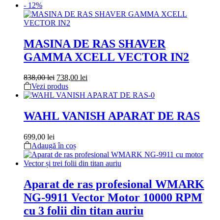
- 12%
MASINA DE RAS SHAVER
GAMMA XCELL VECTOR IN2
Prețul
Prețul
838,00
lei
738,00
lei
inițial
curent
Vezi produs
a
este:
fost:
738,00 lei.
838,00 lei.
WAHL VANISH APARAT DE RAS
699,00
lei
Adaugă în coș
Aparat de ras profesional WMARK
NG-9911 Vector Motor 10000 RPM
cu 3 folii din titan auriu