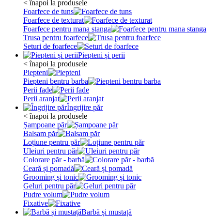
< înapoi la produsele
Foarfece de tuns
Foarfece de texturat
Foarfece pentru mana stanga
Trusa pentru foarfece
Seturi de foarfece
Piepteni și perii
< înapoi la produsele
Piepteni
Piepteni bentru barba
Perii fade
Perii aranjat
Îngrijire păr
< înapoi la produsele
Șampoane păr
Balsam păr
Loțiune pentru păr
Uleiuri pentru păr
Colorare păr - barbă
Ceară și pomadă
Grooming și tonic
Geluri pentru păr
Pudre volum
Fixative
Barbă și mustață