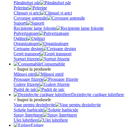
Pămătufuri păr
Pelerine
Clipsuri și arici
Covorașe ustensile
Suporți
Recipiente lame folosite
Pulverizatoare
Oglinzi
Organizatoare
Creioane design
Genți transport
Șorțuri frizerie
Consumabile
< înapoi la produsele
Mănuși nitril
Prosoape frizerie
Gulere frizerie
Pudră de talc
Dezinfecție curățare lubrifiere
< înapoi la produsele
Vase pentru dezinfecție
Soluție barbicide
Spray întreținere
Ulei lubrifiere
Epilare