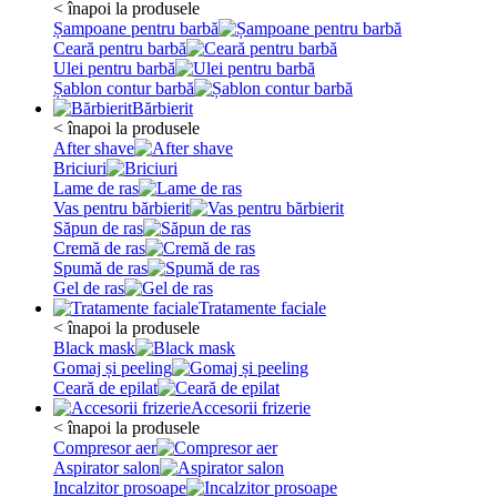
< înapoi la produsele
Șampoane pentru barbă
Ceară pentru barbă
Ulei pentru barbă
Șablon contur barbă
Bărbierit
< înapoi la produsele
After shave
Briciuri
Lame de ras
Vas pentru bărbierit
Săpun de ras
Cremă de ras
Spumă de ras
Gel de ras
Tratamente faciale
< înapoi la produsele
Black mask
Gomaj și peeling
Ceară de epilat
Accesorii frizerie
< înapoi la produsele
Compresor aer
Aspirator salon
Incalzitor prosoape