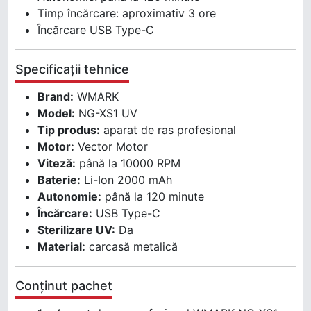
Timp încărcare: aproximativ 3 ore
Încărcare USB Type-C
Specificații tehnice
Brand:
WMARK
Model:
NG-XS1 UV
Tip produs:
aparat de ras profesional
Motor:
Vector Motor
Viteză:
până la 10000 RPM
Baterie:
Li-Ion 2000 mAh
Autonomie:
până la 120 minute
Încărcare:
USB Type-C
Sterilizare UV:
Da
Material:
carcasă metalică
Conținut pachet