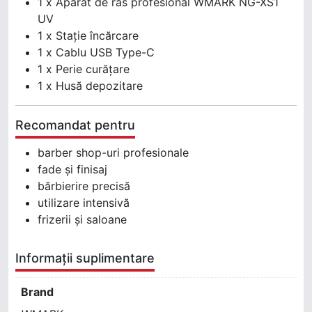
1 x Aparat de ras profesional WMARK NG-XS1
UV
1 x Stație încărcare
1 x Cablu USB Type-C
1 x Perie curățare
1 x Husă depozitare
Recomandat pentru
barber shop-uri profesionale
fade și finisaj
bărbierire precisă
utilizare intensivă
frizerii și saloane
Informații suplimentare
Brand