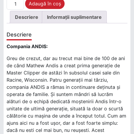
Cantitate ANDIS SET CUTITE PIVOT PRO
Adaugă în coș
Descriere
Informații suplimentare
Descriere
Compania ANDIS:
Greu de crezut, dar au trecut mai bine de 100 de ani
de când Mathew Andis a creat prima generație de
Master Clipper de astăzi în subsolul casei sale din
Racine, Wisconsin. Patru generații mai târziu,
compania ANDIS a rămas in continuare deținuta și
operata de familie. Și suntem mândri să lucrăm
alături de o echipă dedicată moștenirii Andis într-o
unitate de ultimă generație, situată la doar o scurtă
călătorie cu mașina de unde a început totul. Cum am
ajuns aici nu a fost ușor, dar a fost foarte simplu:
dacă nu esti cel mai bun, nu reușesti. Acest