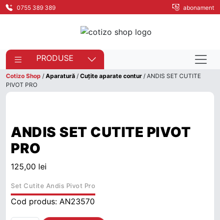
0755 389 389
abonament
PRODUSE
Cotizo Shop
/
Aparatură
/
Cuțite aparate contur
/ ANDIS SET CUTITE
PIVOT PRO
ANDIS SET CUTITE PIVOT
PRO
125,00
lei
Set Cutite Andis Pivot Pro
Cod produs:
AN23570