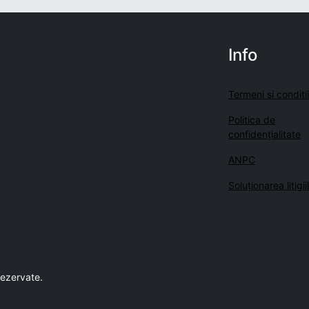
Info
Termeni si conditii
Politica de
confidenţialitate
ANPC
Soluționarea litigii
rezervate.