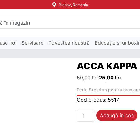
Brasov, Romania
use noi
Servisare
Povestea noastră
Educație și unboxi
ACCA KAPPA 
Prețul inițial a fos
Prețul c
50,00
lei
25,00
lei
Perie Skeleton pentru aranjare
Cod produs:
5517
Cantitate ACCA KAPPA
Adaugă în coș