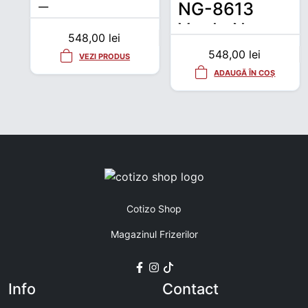
NG-8613
Turcoaz –
Verde Neon –
Mașină de
548,00
lei
Mașină de
tuns +
548,00
lei
VEZI PRODUS
tuns +
Trimmer
ADAUGĂ ÎN COȘ
Trimmer
profesional
profesional
Cotizo Shop
Magazinul Frizerilor
Info
Contact