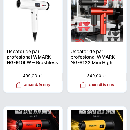
Uscător de păr
Uscător de păr
profesional WMARK
profesional WMARK
NG-9106W – Brushless
NG-9122 Mini High
2000W, 100.000 RPM
Speed – Motor BLDC
105.000 RPM, 1600W,
499,00
lei
349,00
lei
Ionic
ADAUGĂ ÎN COȘ
ADAUGĂ ÎN COȘ