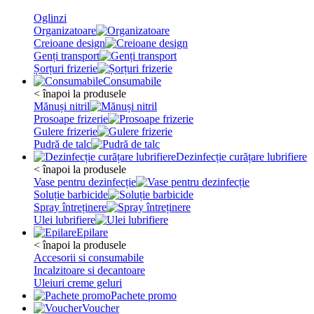
Oglinzi
Organizatoare
Creioane design
Genți transport
Șorțuri frizerie
Consumabile
< înapoi la produsele
Mănuși nitril
Prosoape frizerie
Gulere frizerie
Pudră de talc
Dezinfecție curățare lubrifiere
< înapoi la produsele
Vase pentru dezinfecție
Soluție barbicide
Spray întreținere
Ulei lubrifiere
Epilare
< înapoi la produsele
Accesorii si consumabile
Incalzitoare si decantoare
Uleiuri creme geluri
Pachete promo
Voucher