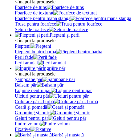
< înapoi la produsele
Foarfece de tuns
Foarfece de texturat
Foarfece pentru mana stanga
Trusa pentru foarfece
Seturi de foarfece
Piepteni și perii
< înapoi la produsele
Piepteni
Piepteni bentru barba
Perii fade
Perii aranjat
Îngrijire păr
< înapoi la produsele
Șampoane păr
Balsam păr
Loțiune pentru păr
Uleiuri pentru păr
Colorare păr - barbă
Ceară și pomadă
Grooming și tonic
Geluri pentru păr
Pudre volum
Fixative
Barbă și mustață