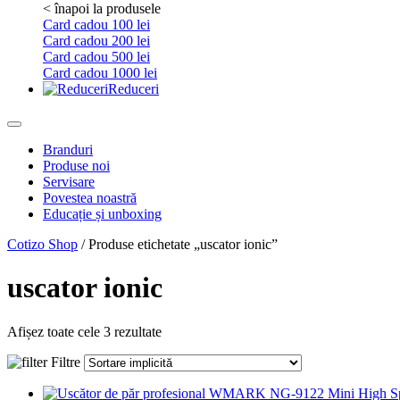
< înapoi la produsele
Card cadou 100 lei
Card cadou 200 lei
Card cadou 500 lei
Card cadou 1000 lei
Reduceri
Branduri
Produse noi
Servisare
Povestea noastră
Educație și unboxing
Cotizo Shop
/ Produse etichetate „uscator ionic”
uscator ionic
Afișez toate cele 3 rezultate
Filtre