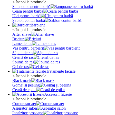
< înapoi la produsele
Șampoane pentru barbă
Ceară pentru barbă
Ulei pentru barbă
Șablon contur barbă
Bărbierit
< înapoi la produsele
After shave
Briciuri
Lame de ras
Vas pentru bărbierit
Săpun de ras
Cremă de ras
Spumă de ras
Gel de ras
Tratamente faciale
< înapoi la produsele
Black mask
Gomaj și peeling
Ceară de epilat
Accesorii frizerie
< înapoi la produsele
Compresor aer
Aspirator salon
Incalzitor prosoape