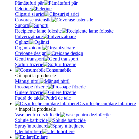
Pămătufuri păr
Pelerine
Clipsuri și arici
Covorașe ustensile
Suporți
Recipiente lame folosite
Pulverizatoare
Oglinzi
Organizatoare
Creioane design
Genți transport
Șorțuri frizerie
Consumabile
< înapoi la produsele
Mănuși nitril
Prosoape frizerie
Gulere frizerie
Pudră de talc
Dezinfecție curățare lubrifiere
< înapoi la produsele
Vase pentru dezinfecție
Soluție barbicide
Spray întreținere
Ulei lubrifiere
Epilare