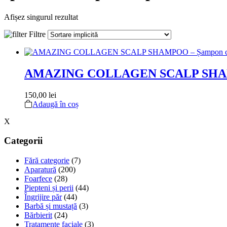
Afișez singurul rezultat
Filtre
AMAZING COLLAGEN SCALP SHAMPOO
150,00
lei
Adaugă în coș
X
Categorii
Fără categorie
(7)
Aparatură
(200)
Foarfece
(28)
Piepteni și perii
(44)
Îngrijire păr
(44)
Barbă și mustață
(3)
Bărbierit
(24)
Tratamente faciale
(3)