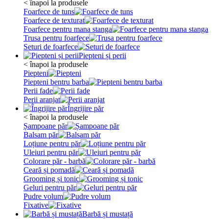
< înapoi la produsele
Foarfece de tuns
Foarfece de texturat
Foarfece pentru mana stanga
Trusa pentru foarfece
Seturi de foarfece
Piepteni și perii
< înapoi la produsele
Piepteni
Piepteni bentru barba
Perii fade
Perii aranjat
Îngrijire păr
< înapoi la produsele
Șampoane păr
Balsam păr
Loțiune pentru păr
Uleiuri pentru păr
Colorare păr - barbă
Ceară și pomadă
Grooming și tonic
Geluri pentru păr
Pudre volum
Fixative
Barbă și mustață