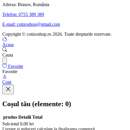
Adresa: Brasov, România
Telefon: 0755 389 389
E-mail: cotizoshop@gmail.com
Copyright © cotizoshop.ro 2026. Toate drepturile rezervate.
Acasa
Cauta
Favorite
Favorite
Cont
Coșul tău
(elemente: 0)
produs
Detalii
Total
Sub-total
0,00 lei
Produse
Livrare și reduceri calculate la finalizarea comenzii.