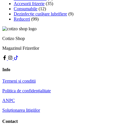
Accesorii frizerie
(35)
Consumabile
(12)
Dezinfecție curățare lubrifiere
(9)
Reduceri
(99)
Cotizo Shop
Magazinul Frizerilor
Info
Termeni si conditii
Politica de confidenţialitate
ANPC
Soluționarea litigiilor
Contact