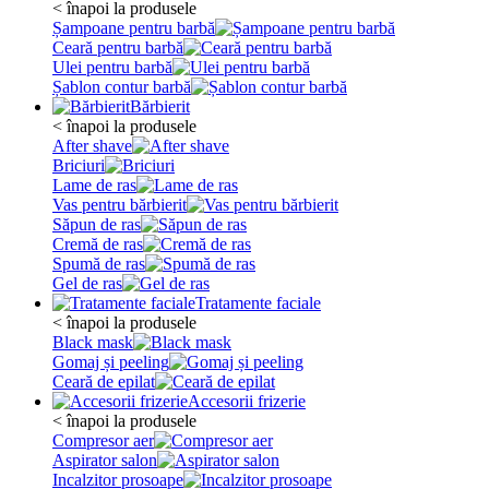
< înapoi la produsele
Șampoane pentru barbă
Ceară pentru barbă
Ulei pentru barbă
Șablon contur barbă
Bărbierit
< înapoi la produsele
After shave
Briciuri
Lame de ras
Vas pentru bărbierit
Săpun de ras
Cremă de ras
Spumă de ras
Gel de ras
Tratamente faciale
< înapoi la produsele
Black mask
Gomaj și peeling
Ceară de epilat
Accesorii frizerie
< înapoi la produsele
Compresor aer
Aspirator salon
Incalzitor prosoape