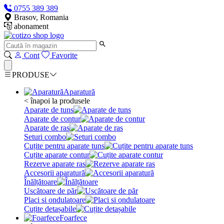
0755 389 389
Brasov, Romania
abonament
Cont
Favorite
PRODUSE
Aparatură
< înapoi la produsele
Aparate de tuns
Aparate de contur
Aparate de ras
Seturi combo
Cuțite pentru aparate tuns
Cuțite aparate contur
Rezerve aparate ras
Accesorii aparatură
Înălțătoare
Uscătoare de păr
Placi si ondulatoare
Cuțite detașabile
Foarfece