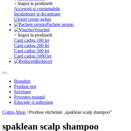
< înapoi la produsele
Accesorii si consumabile
Incalzitoare si decantoare
Uleiuri creme geluri
Pachete promo
Voucher
< înapoi la produsele
Card cadou 100 lei
Card cadou 200 lei
Card cadou 500 lei
Card cadou 1000 lei
Reduceri
Branduri
Produse noi
Servisare
Povestea noastră
Educație și unboxing
Cotizo Shop
/ Produse etichetate „spaklean scalp shampoo”
spaklean scalp shampoo