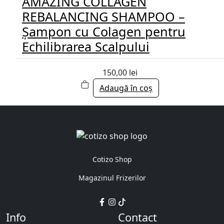
AMAZING COLLAGEN
REBALANCING SHAMPOO –
Șampon cu Colagen pentru
Echilibrarea Scalpului
150,00
lei
Adaugă în coș
Cotizo Shop
Magazinul Frizerilor
Info
Contact