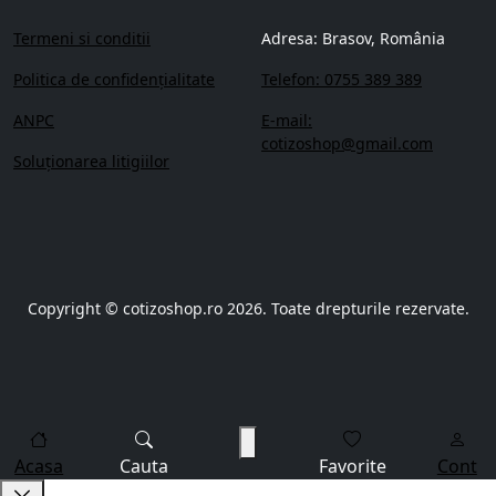
Termeni si conditii
Adresa: Brasov, România
Politica de confidenţialitate
Telefon: 0755 389 389
ANPC
E-mail:
cotizoshop@gmail.com
Soluționarea litigiilor
Copyright © cotizoshop.ro 2026. Toate drepturile rezervate.
Acasa
Cauta
Favorite
Cont