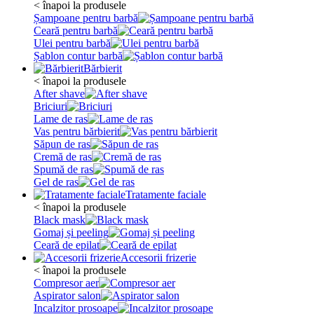
< înapoi la produsele
Șampoane pentru barbă
Ceară pentru barbă
Ulei pentru barbă
Șablon contur barbă
Bărbierit
< înapoi la produsele
After shave
Briciuri
Lame de ras
Vas pentru bărbierit
Săpun de ras
Cremă de ras
Spumă de ras
Gel de ras
Tratamente faciale
< înapoi la produsele
Black mask
Gomaj și peeling
Ceară de epilat
Accesorii frizerie
< înapoi la produsele
Compresor aer
Aspirator salon
Incalzitor prosoape