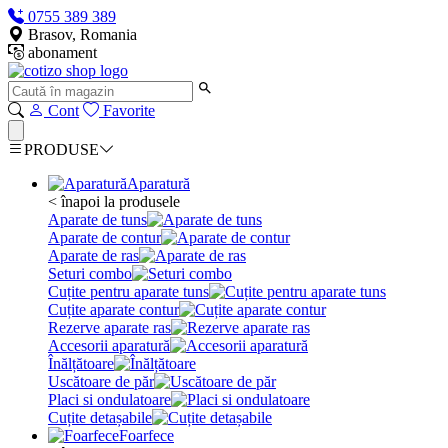
0755 389 389
Brasov, Romania
abonament
Cont
Favorite
PRODUSE
Aparatură
< înapoi la produsele
Aparate de tuns
Aparate de contur
Aparate de ras
Seturi combo
Cuțite pentru aparate tuns
Cuțite aparate contur
Rezerve aparate ras
Accesorii aparatură
Înălțătoare
Uscătoare de păr
Placi si ondulatoare
Cuțite detașabile
Foarfece