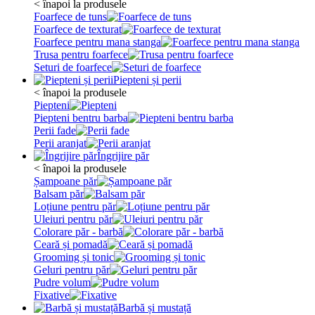
< înapoi la produsele
Foarfece de tuns
Foarfece de texturat
Foarfece pentru mana stanga
Trusa pentru foarfece
Seturi de foarfece
Piepteni și perii
< înapoi la produsele
Piepteni
Piepteni bentru barba
Perii fade
Perii aranjat
Îngrijire păr
< înapoi la produsele
Șampoane păr
Balsam păr
Loțiune pentru păr
Uleiuri pentru păr
Colorare păr - barbă
Ceară și pomadă
Grooming și tonic
Geluri pentru păr
Pudre volum
Fixative
Barbă și mustață