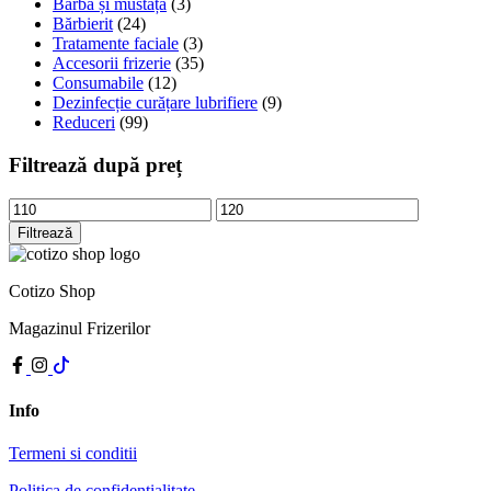
Barbă și mustață
(3)
Bărbierit
(24)
Tratamente faciale
(3)
Accesorii frizerie
(35)
Consumabile
(12)
Dezinfecție curățare lubrifiere
(9)
Reduceri
(99)
Filtrează după preț
Preț
Preț
minim
maxim
Filtrează
Cotizo Shop
Magazinul Frizerilor
Info
Termeni si conditii
Politica de confidenţialitate