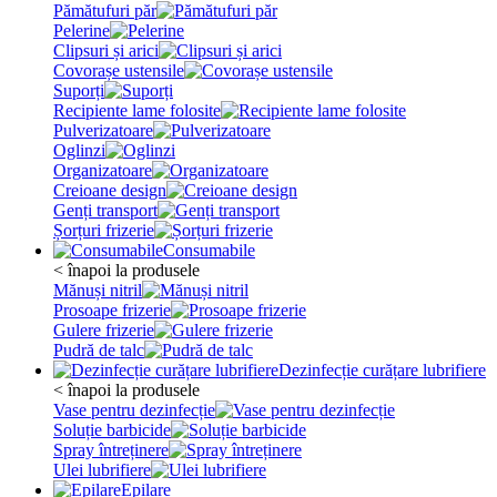
Pămătufuri păr
Pelerine
Clipsuri și arici
Covorașe ustensile
Suporți
Recipiente lame folosite
Pulverizatoare
Oglinzi
Organizatoare
Creioane design
Genți transport
Șorțuri frizerie
Consumabile
< înapoi la produsele
Mănuși nitril
Prosoape frizerie
Gulere frizerie
Pudră de talc
Dezinfecție curățare lubrifiere
< înapoi la produsele
Vase pentru dezinfecție
Soluție barbicide
Spray întreținere
Ulei lubrifiere
Epilare