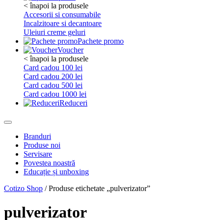
< înapoi la produsele
Accesorii si consumabile
Incalzitoare si decantoare
Uleiuri creme geluri
Pachete promo
Voucher
< înapoi la produsele
Card cadou 100 lei
Card cadou 200 lei
Card cadou 500 lei
Card cadou 1000 lei
Reduceri
Branduri
Produse noi
Servisare
Povestea noastră
Educație și unboxing
Cotizo Shop
/ Produse etichetate „pulverizator”
pulverizator