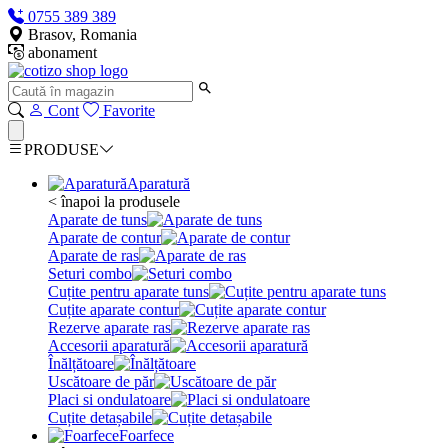
0755 389 389
Brasov, Romania
abonament
Cont
Favorite
PRODUSE
Aparatură
< înapoi la produsele
Aparate de tuns
Aparate de contur
Aparate de ras
Seturi combo
Cuțite pentru aparate tuns
Cuțite aparate contur
Rezerve aparate ras
Accesorii aparatură
Înălțătoare
Uscătoare de păr
Placi si ondulatoare
Cuțite detașabile
Foarfece