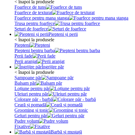
< înapoi la produsele
Foarfece de tuns
Foarfece de texturat
Foarfece pentru mana stanga
Trusa pentru foarfece
Seturi de foarfece
Piepteni și perii
< înapoi la produsele
Piepteni
Piepteni bentru barba
Perii fade
Perii aranjat
Îngrijire păr
< înapoi la produsele
Șampoane păr
Balsam păr
Loțiune pentru păr
Uleiuri pentru păr
Colorare păr - barbă
Ceară și pomadă
Grooming și tonic
Geluri pentru păr
Pudre volum
Fixative
Barbă și mustață