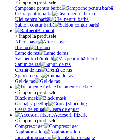
< înapoi la produsele
Șampoane pentru barbă
Ceară pentru barbă
Ulei pentru barbă
Șablon contur barbă
Bărbierit
< înapoi la produsele
After shave
Briciuri
Lame de ras
Vas pentru bărbierit
Săpun de ras
Cremă de ras
Spumă de ras
Gel de ras
Tratamente faciale
< înapoi la produsele
Black mask
Gomaj și peeling
Ceară de epilat
Accesorii frizerie
< înapoi la produsele
Compresor aer
Aspirator salon
Incalzitor prosoape