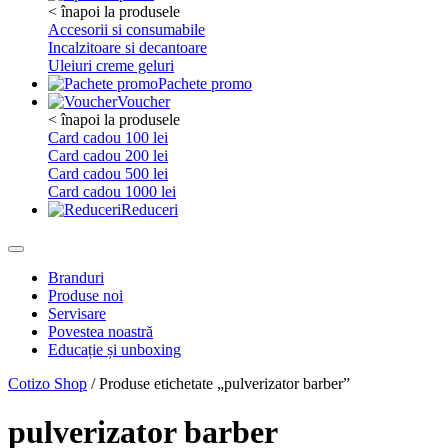
< înapoi la produsele
Accesorii si consumabile
Incalzitoare si decantoare
Uleiuri creme geluri
Pachete promo
Voucher
< înapoi la produsele
Card cadou 100 lei
Card cadou 200 lei
Card cadou 500 lei
Card cadou 1000 lei
Reduceri
Branduri
Produse noi
Servisare
Povestea noastră
Educație și unboxing
Cotizo Shop
/ Produse etichetate „pulverizator barber”
pulverizator barber