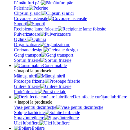
Pămătufuri păr
Pelerine
Clipsuri și arici
Covorașe ustensile
Suporți
Recipiente lame folosite
Pulverizatoare
Oglinzi
Organizatoare
Creioane design
Genți transport
Șorțuri frizerie
Consumabile
< înapoi la produsele
Mănuși nitril
Prosoape frizerie
Gulere frizerie
Pudră de talc
Dezinfecție curățare lubrifiere
< înapoi la produsele
Vase pentru dezinfecție
Soluție barbicide
Spray întreținere
Ulei lubrifiere
Epilare