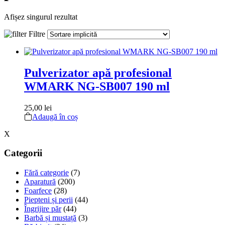
Afișez singurul rezultat
Filtre
Pulverizator apă profesional
WMARK NG-SB007 190 ml
25,00
lei
Adaugă în coș
X
Categorii
Fără categorie
(7)
Aparatură
(200)
Foarfece
(28)
Piepteni și perii
(44)
Îngrijire păr
(44)
Barbă și mustață
(3)