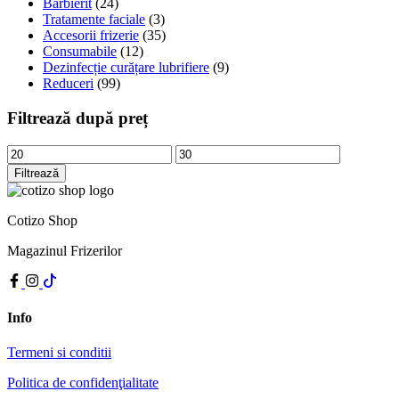
Bărbierit
(24)
Tratamente faciale
(3)
Accesorii frizerie
(35)
Consumabile
(12)
Dezinfecție curățare lubrifiere
(9)
Reduceri
(99)
Filtrează după preț
Preț
Preț
minim
maxim
Filtrează
Cotizo Shop
Magazinul Frizerilor
Info
Termeni si conditii
Politica de confidenţialitate