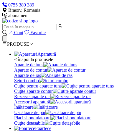
0755 389 389
Brasov, Romania
abonament
Cont
Favorite
PRODUSE
Aparatură
< înapoi la produsele
Aparate de tuns
Aparate de contur
Aparate de ras
Seturi combo
Cuțite pentru aparate tuns
Cuțite aparate contur
Rezerve aparate ras
Accesorii aparatură
Înălțătoare
Uscătoare de păr
Placi si ondulatoare
Cuțite detașabile
Foarfece