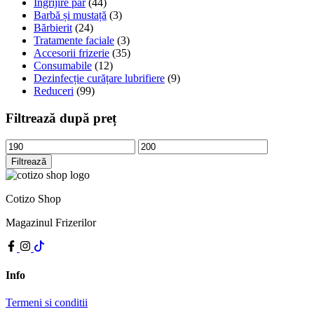
Îngrijire păr
(44)
Barbă și mustață
(3)
Bărbierit
(24)
Tratamente faciale
(3)
Accesorii frizerie
(35)
Consumabile
(12)
Dezinfecție curățare lubrifiere
(9)
Reduceri
(99)
Filtrează după preț
Preț
Preț
minim
maxim
Filtrează
Cotizo Shop
Magazinul Frizerilor
Info
Termeni si conditii