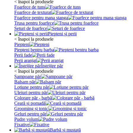
< înapoi la produsele
Foarfece de tuns
Foarfece de texturat
Foarfece pentru mana stanga
Trusa pentru foarfece
Seturi de foarfece
Piepteni și perii
< înapoi la produsele
Piepteni
Piepteni bentru barba
Perii fade
Perii aranjat
Îngrijire păr
< înapoi la produsele
Șampoane păr
Balsam păr
Loțiune pentru păr
Uleiuri pentru păr
Colorare păr - barbă
Ceară și pomadă
Grooming și tonic
Geluri pentru păr
Pudre volum
Fixative
Barbă și mustață