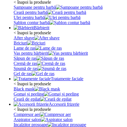
< înapoi la produsele
Șampoane pentru barbă
Ceară pentru barbă
Ulei pentru barbă
Șablon contur barbă
Bărbierit
< înapoi la produsele
After shave
Briciuri
Lame de ras
Vas pentru bărbierit
Săpun de ras
Cremă de ras
Spumă de ras
Gel de ras
Tratamente faciale
< înapoi la produsele
Black mask
Gomaj și peeling
Ceară de epilat
Accesorii frizerie
< înapoi la produsele
Compresor aer
Aspirator salon
Incalzitor prosoape