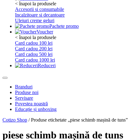
< înapoi la produsele
Accesorii si consumabile
Incalzitoare si decantoare
Uleiuri creme geluri
Pachete promo
Voucher
< înapoi la produsele
Card cadou 100 lei
Card cadou 200 lei
Card cadou 500 lei
Card cadou 1000 lei
Reduceri
Branduri
Produse noi
Servisare
Povestea noastră
Educație și unboxing
Cotizo Shop
/ Produse etichetate „piese schimb mașină de tuns”
piese schimb mașină de tuns