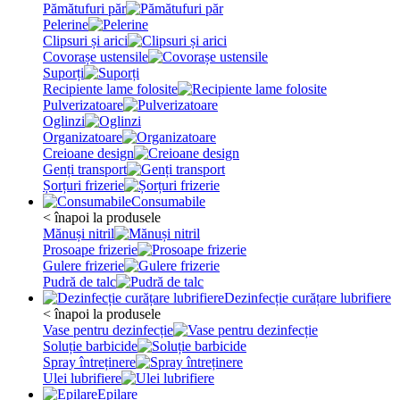
Pămătufuri păr
Pelerine
Clipsuri și arici
Covorașe ustensile
Suporți
Recipiente lame folosite
Pulverizatoare
Oglinzi
Organizatoare
Creioane design
Genți transport
Șorțuri frizerie
Consumabile
< înapoi la produsele
Mănuși nitril
Prosoape frizerie
Gulere frizerie
Pudră de talc
Dezinfecție curățare lubrifiere
< înapoi la produsele
Vase pentru dezinfecție
Soluție barbicide
Spray întreținere
Ulei lubrifiere
Epilare