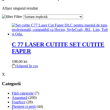
Afișez singurul rezultat
Filtre
C 77 LASER CUTITE SET CUTITE
FAPER
198,00
lei
Adaugă în coș
X
Categorii
Fără categorie
(7)
Aparatură
(200)
Foarfece
(28)
Piepteni și perii
(44)