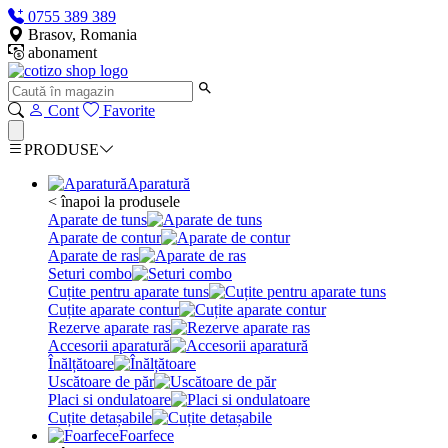
0755 389 389
Brasov, Romania
abonament
Cont
Favorite
PRODUSE
Aparatură
< înapoi la produsele
Aparate de tuns
Aparate de contur
Aparate de ras
Seturi combo
Cuțite pentru aparate tuns
Cuțite aparate contur
Rezerve aparate ras
Accesorii aparatură
Înălțătoare
Uscătoare de păr
Placi si ondulatoare
Cuțite detașabile
Foarfece