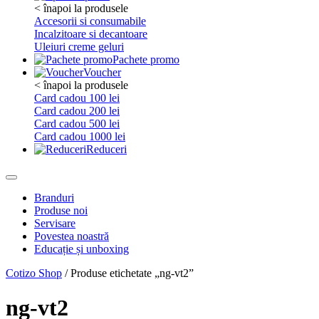
< înapoi la produsele
Accesorii si consumabile
Incalzitoare si decantoare
Uleiuri creme geluri
Pachete promo
Voucher
< înapoi la produsele
Card cadou 100 lei
Card cadou 200 lei
Card cadou 500 lei
Card cadou 1000 lei
Reduceri
Branduri
Produse noi
Servisare
Povestea noastră
Educație și unboxing
Cotizo Shop
/ Produse etichetate „ng-vt2”
ng-vt2