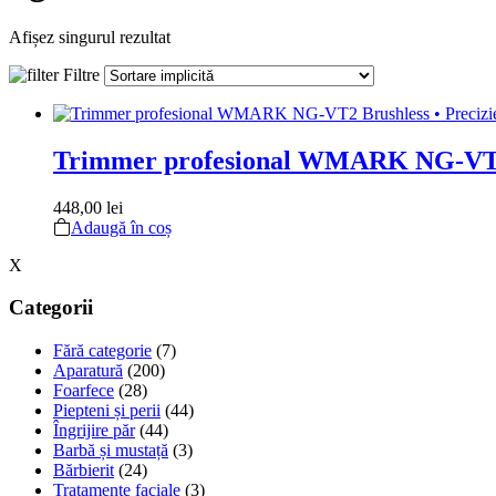
Afișez singurul rezultat
Filtre
Trimmer profesional WMARK NG-VT2
448,00
lei
Adaugă în coș
X
Categorii
Fără categorie
(7)
Aparatură
(200)
Foarfece
(28)
Piepteni și perii
(44)
Îngrijire păr
(44)
Barbă și mustață
(3)
Bărbierit
(24)
Tratamente faciale
(3)