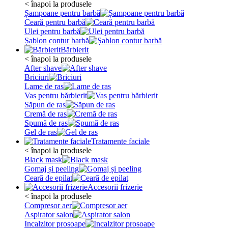
< înapoi la produsele
Șampoane pentru barbă
Ceară pentru barbă
Ulei pentru barbă
Șablon contur barbă
Bărbierit
< înapoi la produsele
After shave
Briciuri
Lame de ras
Vas pentru bărbierit
Săpun de ras
Cremă de ras
Spumă de ras
Gel de ras
Tratamente faciale
< înapoi la produsele
Black mask
Gomaj și peeling
Ceară de epilat
Accesorii frizerie
< înapoi la produsele
Compresor aer
Aspirator salon
Incalzitor prosoape