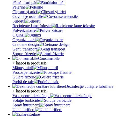
Pămătufuri păr
Pelerine
Clipsuri și arici
Covorașe ustensile
Suporți
Recipiente lame folosite
Pulverizatoare
Oglinzi
Organizatoare
Creioane design
Genți transport
Șorțuri frizerie
Consumabile
< înapoi la produsele
Mănuși nitril
Prosoape frizerie
Gulere frizerie
Pudră de talc
Dezinfecție curățare lubrifiere
< înapoi la produsele
Vase pentru dezinfecție
Soluție barbicide
Spray întreținere
Ulei lubrifiere
Epilare