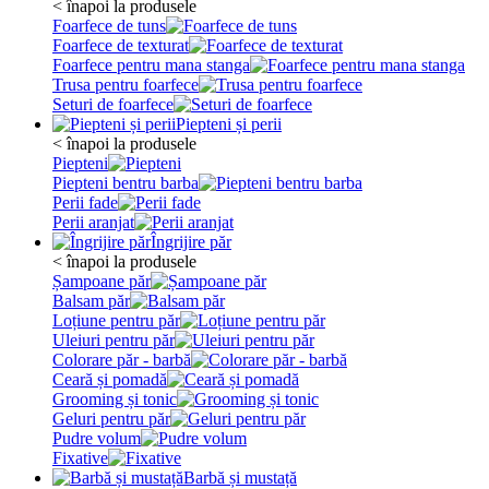
< înapoi la produsele
Foarfece de tuns
Foarfece de texturat
Foarfece pentru mana stanga
Trusa pentru foarfece
Seturi de foarfece
Piepteni și perii
< înapoi la produsele
Piepteni
Piepteni bentru barba
Perii fade
Perii aranjat
Îngrijire păr
< înapoi la produsele
Șampoane păr
Balsam păr
Loțiune pentru păr
Uleiuri pentru păr
Colorare păr - barbă
Ceară și pomadă
Grooming și tonic
Geluri pentru păr
Pudre volum
Fixative
Barbă și mustață