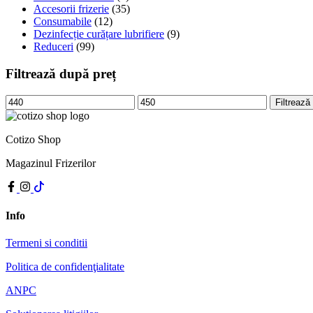
Accesorii frizerie
(35)
Consumabile
(12)
Dezinfecție curățare lubrifiere
(9)
Reduceri
(99)
Filtrează după preț
Preț
Preț
Filtrează
minim
maxim
Cotizo Shop
Magazinul Frizerilor
Info
Termeni si conditii
Politica de confidenţialitate
ANPC