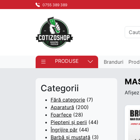
0755 389 389
PRODUSE
Branduri
Prod
MA
Categorii
Afișez
Fără categorie
(7)
Aparatură
(200)
Foarfece
(28)
Piepteni și perii
(44)
Îngrijire păr
(44)
Barbă și mustață
(3)