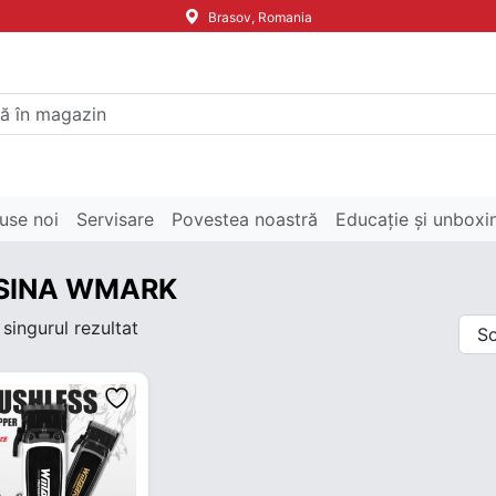
Brasov, Romania
use noi
Servisare
Povestea noastră
Educație și unboxi
SINA WMARK
 singurul rezultat