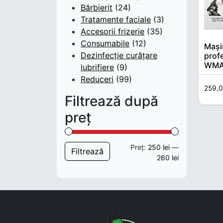
Bărbierit
(24)
Tratamente faciale
(3)
Accesorii frizerie
(35)
Consumabile
(12)
Mași
Dezinfecție curățare
prof
WMA
lubrifiere
(9)
8000
Reduceri
(99)
Brus
259,
Blad
Filtrează după
preț
Preț:
250 lei
—
Preț min
Preț max
Filtrează
260 lei