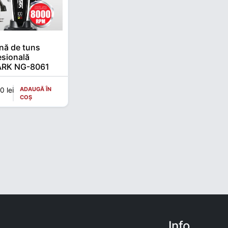
nă de tuns
esională
RK NG-8061
 RPM –
hless, DLC
ADAUGĂ ÎN
00
lei
e
COȘ
im
im
Info