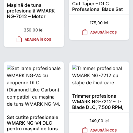
Cut Taper – DLC
Mașină de tuns
Professional Blade Set
profesională WMARK
NG-7012 – Motor
Brushless, încărcare
175,00
lei
USB, autonomie mare
350,00
lei
ADAUGĂ ÎN COȘ
ADAUGĂ ÎN COȘ
Trimmer profesional
WMARK NG-7212 – T-
Blade DLC, 7.500 RPM,
stație de încărcare USB
Set cuțite profesionale
249,00
lei
WMARK NG-V4 DLC
pentru mașină de tuns
ADAUGĂ ÎN COȘ