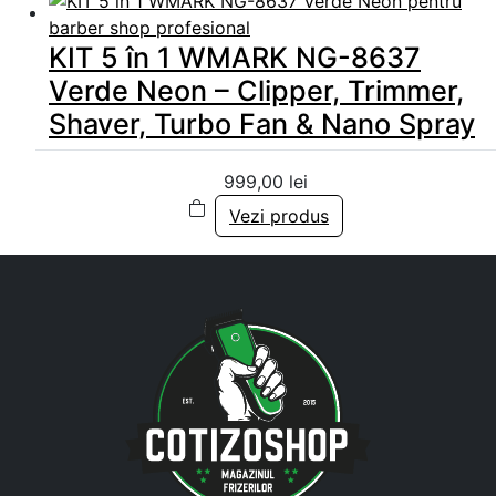
KIT 5 în 1 WMARK NG-8637
Verde Neon – Clipper, Trimmer,
Shaver, Turbo Fan & Nano Spray
999,00
lei
Vezi produs