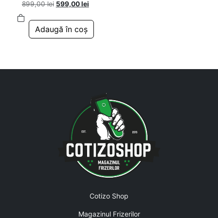
Prețul inițial a fost: 899,00 lei.
Prețul curent este: 599,00 lei.
899,00
lei
599,00
lei
Adaugă în coș
Cotizo Shop
Magazinul Frizerilor