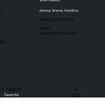
ii
Adresa: Brasov, România
Telefon: 0755 389 389
E-mail:
cotizoshop@gmail.com
ilor
Favorite
Favorite
Cont