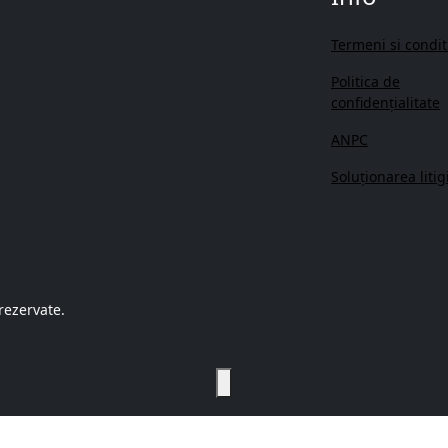
Termeni si condit
Politica de
confidenţialitate
ANPC
Soluționarea litigi
rezervate.