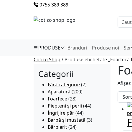
0755 389 389
PRODUSE
Branduri
Produse noi
Ser
Cotizo Shop
/ Produse etichetate „Foarfecă f
Fo
Categorii
Afișez
Fără categorie
(7)
Aparatură
(200)
Foarfece
(28)
Piepteni și perii
(44)
Îngrijire păr
(44)
F
Barbă și mustață
(3)
Bărbierit
(24)