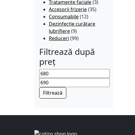
Tratamente faciale
(3)
Accesorii frizerie
(35)
Consumabile
(12)
Dezinfecție curățare
lubrifiere
(9)
Reduceri
(99)
Filtrează după
preț
Preț minim
Preț maxim
Filtrează