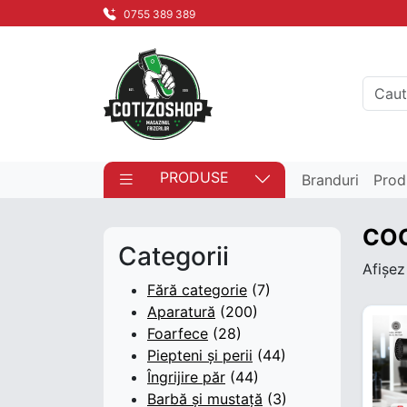
0755 389 389
PRODUSE
Branduri
Prod
CO
Categorii
Afișez
Fără categorie
(7)
Aparatură
(200)
Foarfece
(28)
Piepteni și perii
(44)
Îngrijire păr
(44)
Barbă și mustață
(3)