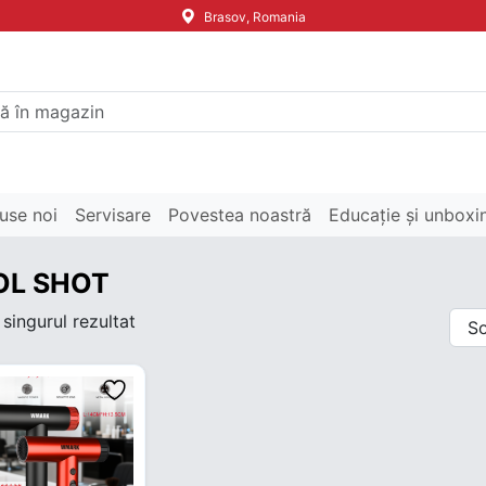
Brasov, Romania
use noi
Servisare
Povestea noastră
Educație și unboxi
OL SHOT
 singurul rezultat