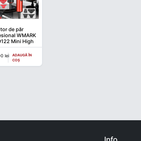
tor de păr
esional WMARK
122 Mini High
d – Motor BLDC
000 RPM,
ADAUGĂ ÎN
00
lei
W, Ionic
COȘ
im
im
Info