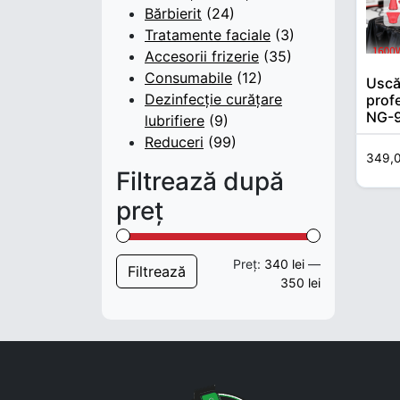
Bărbierit
(24)
Tratamente faciale
(3)
Accesorii frizerie
(35)
Consumabile
(12)
Uscă
Dezinfecție curățare
prof
NG-9
lubrifiere
(9)
Spee
Reduceri
(99)
105.
349,
1600
Filtrează după
preț
Preț:
340 lei
—
Preț min
Preț max
Filtrează
350 lei