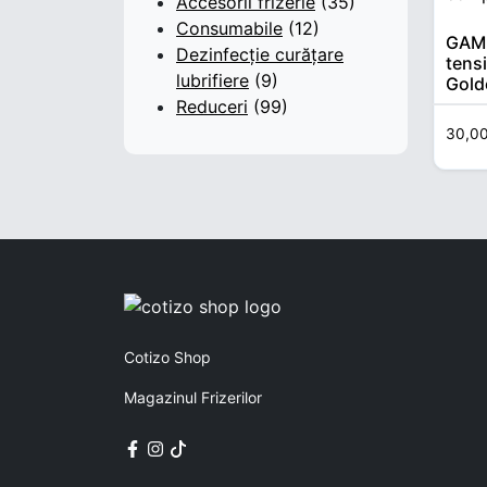
Accesorii frizerie
(35)
Consumabile
(12)
GAM
Dezinfecție curățare
tens
lubrifiere
(9)
Gold
Reduceri
(99)
30,0
Cotizo Shop
Magazinul Frizerilor