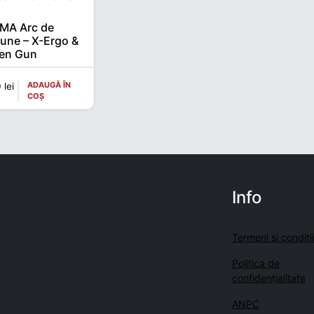
MA Arc de
iune – X-Ergo &
en Gun
ADAUGĂ ÎN
0
lei
COȘ
Info
Termeni si conditii
Politica de
confidenţialitate
ANPC