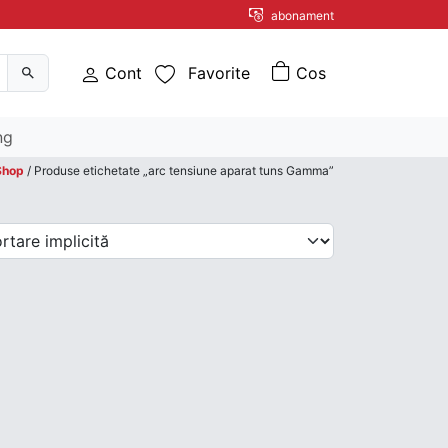
abonament
Cont
Favorite
ng
Shop
/ Produse etichetate „arc tensiune aparat tuns Gamma”