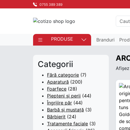
0755 389 389
PRODUSE
Branduri
Prod
ARC
Categorii
Afișez
Fără categorie
(7)
Aparatură
(200)
Foarfece
(28)
Piepteni și perii
(44)
Îngrijire păr
(44)
Barbă și mustață
(3)
Bărbierit
(24)
Tratamente faciale
(3)