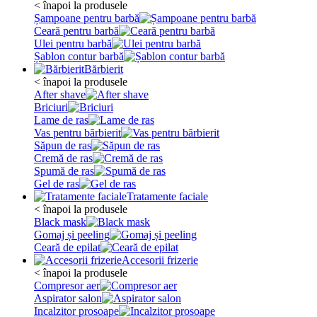
< înapoi la produsele
Șampoane pentru barbă
Ceară pentru barbă
Ulei pentru barbă
Șablon contur barbă
Bărbierit
< înapoi la produsele
After shave
Briciuri
Lame de ras
Vas pentru bărbierit
Săpun de ras
Cremă de ras
Spumă de ras
Gel de ras
Tratamente faciale
< înapoi la produsele
Black mask
Gomaj și peeling
Ceară de epilat
Accesorii frizerie
< înapoi la produsele
Compresor aer
Aspirator salon
Incalzitor prosoape