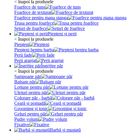
< înapoi la produsele
Foarfece de tuns
Foarfece de texturat
Foarfece pentru mana stanga
Trusa pentru foarfece
Seturi de foarfece
Piepteni și perii
< înapoi la produsele
Piepteni
Piepteni bentru barba
Perii fade
Perii aranjat
Îngrijire păr
< înapoi la produsele
Șampoane păr
Balsam păr
Loțiune pentru păr
Uleiuri pentru păr
Colorare păr - barbă
Ceară și pomadă
Grooming și tonic
Geluri pentru păr
Pudre volum
Fixative
Barbă și mustață