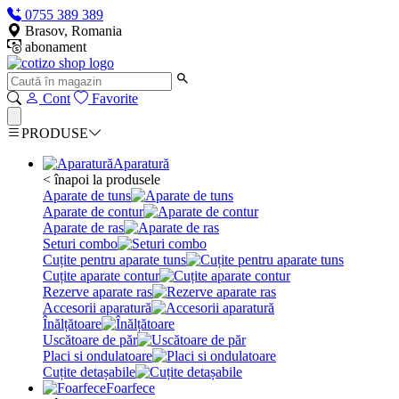
0755 389 389
Brasov, Romania
abonament
Cont
Favorite
PRODUSE
Aparatură
< înapoi la produsele
Aparate de tuns
Aparate de contur
Aparate de ras
Seturi combo
Cuțite pentru aparate tuns
Cuțite aparate contur
Rezerve aparate ras
Accesorii aparatură
Înălțătoare
Uscătoare de păr
Placi si ondulatoare
Cuțite detașabile
Foarfece