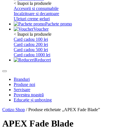
< înapoi la produsele
Accesorii si consumabile
Incalzitoare si decantoare
Uleiuri creme geluri
Pachete promo
Voucher
< înapoi la produsele
Card cadou 100 lei
Card cadou 200 lei
Card cadou 500 lei
Card cadou 1000 lei
Reduceri
Branduri
Produse noi
Servisare
Povestea noastră
Educație și unboxing
Cotizo Shop
/ Produse etichetate „APEX Fade Blade”
APEX Fade Blade