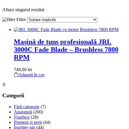
Afișez singurul rezultat
Filtre
Mașină de tuns profesională JRL
3000C Fade Blade – Brushless 7800
RPM
749,00
lei
Adaugă în coș
X
Categorii
Fără categorie
(7)
Aparatură
(200)
Foarfece
(28)
Piepteni și perii
(44)
Îngrijire păr
(44)