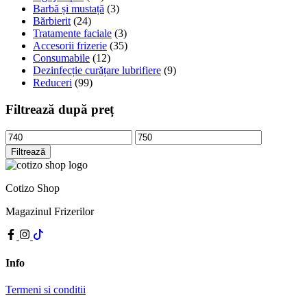
Barbă și mustață
(3)
Bărbierit
(24)
Tratamente faciale
(3)
Accesorii frizerie
(35)
Consumabile
(12)
Dezinfecție curățare lubrifiere
(9)
Reduceri
(99)
Filtrează după preț
Preț
Preț
minim
maxim
Filtrează
Cotizo Shop
Magazinul Frizerilor
Info
Termeni si conditii