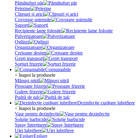
Pămătufuri păr
Pelerine
Clipsuri și arici
Covorașe ustensile
Suporți
Recipiente lame folosite
Pulverizatoare
Oglinzi
Organizatoare
Creioane design
Genți transport
Șorțuri frizerie
Consumabile
< înapoi la produsele
Mănuși nitril
Prosoape frizerie
Gulere frizerie
Pudră de talc
Dezinfecție curățare lubrifiere
< înapoi la produsele
Vase pentru dezinfecție
Soluție barbicide
Spray întreținere
Ulei lubrifiere
Epilare