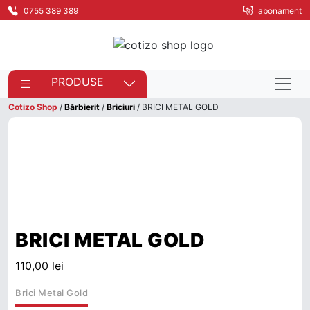
0755 389 389
abonament
PRODUSE
Cotizo Shop
/
Bărbierit
/
Briciuri
/ BRICI METAL GOLD
BRICI METAL GOLD
110,00
lei
Brici Metal Gold