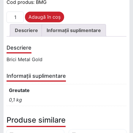
Cod produs:
BMG
Cantitate BRICI METAL GOLD
Adaugă în coș
Descriere
Informații suplimentare
Descriere
Brici Metal Gold
Informații suplimentare
Greutate
0,1 kg
Produse similare